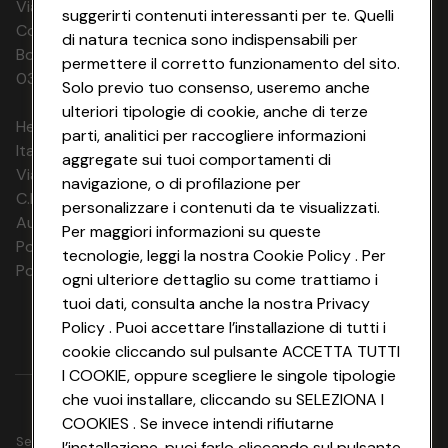
Via Michelino, 59 | 40127 BOLOGNA
suggerirti contenuti interessanti per te. Quelli
Codice Fiscale e Registro Imprese di
di natura tecnica sono indispensabili per
Bologna 00865960157 PARTITA IVA
permettere il corretto funzionamento del sito.
03320960374 CONAD SOC. COOP.
Solo previo tuo consenso, useremo anche
ulteriori tipologie di cookie, anche di terze
HeyConad Viaggi è un servizio gestito da
parti, analitici per raccogliere informazioni
Italia Travel Marketing S.r.l.
aggregate sui tuoi comportamenti di
Via Chiesolina 8 | 37066 Sommacampagna (VR)
navigazione, o di profilazione per
C.F. e P.IVA: 03816060234
personalizzare i contenuti da te visualizzati.
Aut. Prov Verona n. 4737/10
Per maggiori informazioni su queste
Polizza Ass. RC n. 177765037
tecnologie, leggi la nostra Cookie Policy . Per
Polizza Ass. Protection n. 6006000083/F
ogni ulteriore dettaglio su come trattiamo i
tuoi dati, consulta anche la nostra Privacy
Policy . Puoi accettare l’installazione di tutti i
cookie cliccando sul pulsante ACCETTA TUTTI
I COOKIE, oppure scegliere le singole tipologie
che vuoi installare, cliccando su SELEZIONA I
COOKIES . Se invece intendi rifiutarne
Seguici su
l’installazione, puoi farlo cliccando sul pulsante