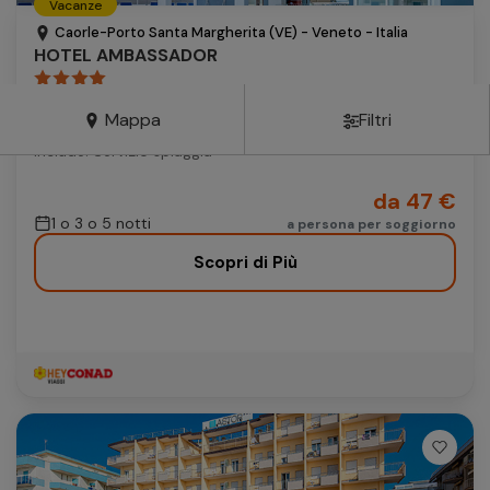
Vacanze
Autonoleggio
Caorle-Porto Santa Margherita (VE) - Veneto - Italia
HOTEL AMBASSADOR
Autonoleggio
pernottamento e prima colazione opzionale mezza
Parcheggio
pensione
Mappa
Filtri
Parcheggio
Include: Servizio spiaggia
da 47 €
1 o 3 o 5 notti
a persona per soggiorno
Scopri di Più