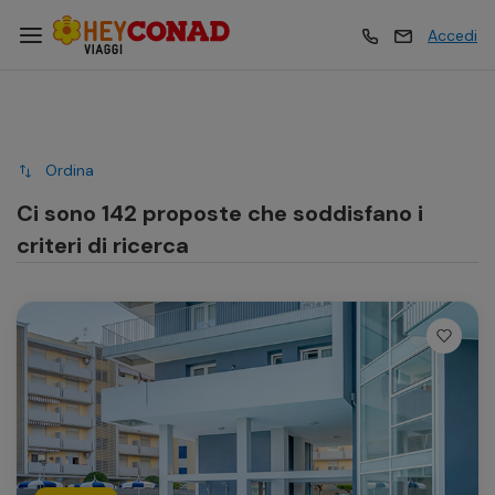
Accedi
Vacanze
Vacanze
Ordina
Esperienze
Esperienze
Ci sono 142 proposte che soddisfano i
criteri di ricerca
Hotel
Hotel
Crociere
Crociere
Traghetti
Traghetti