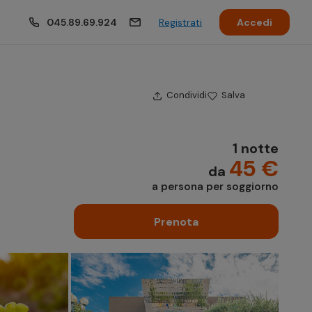
045.89.69.924
Registrati
Accedi
Condividi
Salva
1 notte
45 €
da
a persona per soggiorno
Prenota