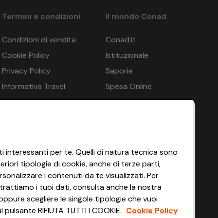
Termini e condizioni
Il mondo Conad
Condizioni di vendita
Conad.it
Cookie Policy
Istituzionale
 8 giorni prima della partenza: 50%, da 7 a 4 giorni
Privacy Policy
Saporie
Informativa Travel
Spesa Online
TRAVEL MARKETING di Eurotours Italia S.r.l., Via
Agency
HEYCONAD
iseversicherung AG n. 62540178-RC16. In base all’art.
Impostazioni dei Cookie
Termini di Servizio
Accessibilità
i interessanti per te. Quelli di natura tecnica sono
iori tipologie di cookie, anche di terze parti,
sonalizzare i contenuti da te visualizzati. Per
trattiamo i tuoi dati, consulta anche la nostra
oppure scegliere le singole tipologie che vuoi
 sul pulsante RIFIUTA TUTTI I COOKIE.
Cookie Policy