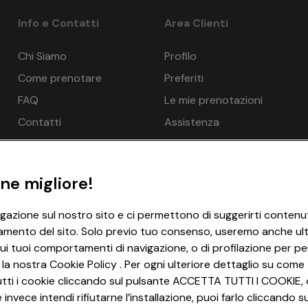
Info e Contatti
Area Clienti
Chi Siamo
Profilo
Come prenotare
Preferiti
tenza: 10%, da 29 a 14 giorni prima della partenza: 40%, da 13 a
partenza: 100%.
FAQ
Le mie prenotazioni
Contatti
Assistenza
della prenotazione. Organizzazione tecnica: EUROTOURS ITALIA 
erona n. 4737/10 del 15/09/2010. Polizza Ass. Europaische Re
 farsi sostituire fino a 4 giorni prima della data di partenza.
ne migliore!
igazione sul nostro sito e ci permettono di suggerirti contenut
amento del sito. Solo previo tuo consenso, useremo anche ulter
ui tuoi comportamenti di navigazione, o di profilazione per per
 la nostra Cookie Policy . Per ogni ulteriore dettaglio su come 
i tutti i cookie cliccando sul pulsante ACCETTA TUTTI I COOKIE, 
invece intendi rifiutarne l’installazione, puoi farlo cliccando