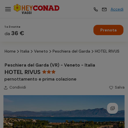
Accedi
1 o 3 notte
Prenota
Vacanze
36 €
Vacanze
da
Home
Italia
Veneto
Peschiera del Garda
HOTEL RIVUS
Esperienze
Esperienze
Peschiera del Garda (VR) - Veneto - Italia
HOTEL RIVUS
Hotel
Hotel
pernottamento e prima colazione
Condividi
Salva
Crociere
Crociere
Traghetti
Traghetti