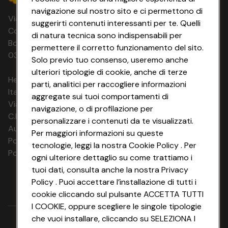
navigazione sul nostro sito e ci permettono di
Via Michelino, 59 | 40127 BOLOGNA
suggerirti contenuti interessanti per te. Quelli
Codice Fiscale e Registro Imprese di
di natura tecnica sono indispensabili per
Bologna 00865960157 PARTITA IVA
permettere il corretto funzionamento del sito.
03320960374 CONAD SOC. COOP.
Solo previo tuo consenso, useremo anche
ulteriori tipologie di cookie, anche di terze
HeyConad Viaggi è un servizio gestito da
parti, analitici per raccogliere informazioni
Italia Travel Marketing S.r.l.
aggregate sui tuoi comportamenti di
Via Chiesolina 8 | 37066 Sommacampagna (VR)
navigazione, o di profilazione per
C.F. e P.IVA: 03816060234
personalizzare i contenuti da te visualizzati.
Aut. Prov Verona n. 4737/10
Per maggiori informazioni su queste
Polizza Ass. RC n. 177765037
tecnologie, leggi la nostra Cookie Policy . Per
Polizza Ass. Protection n. 6006000083/F
ogni ulteriore dettaglio su come trattiamo i
tuoi dati, consulta anche la nostra Privacy
Policy . Puoi accettare l’installazione di tutti i
cookie cliccando sul pulsante ACCETTA TUTTI
I COOKIE, oppure scegliere le singole tipologie
che vuoi installare, cliccando su SELEZIONA I