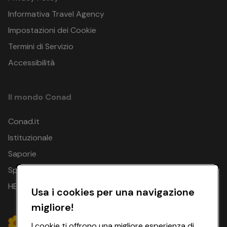
Informativa Travel Agency
Impostazioni dei Cookie
Termini di Servizio
Accessibilità
Il mondo Conad
Conad.it
Istituzionale
Saporie
Spesa Online
HEYCONAD
Usa i cookies per una navigazione
migliore!
I cookie ti offrono una migliore esperienza di