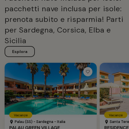
pacchetti nave inclusa per isole:
prenota subito e risparmia! Parti
per Sardegna, Corsica, Elba e
Sicilia
Esplora
Vacanze
Vacanze
Palau (SS) - Sardegna - Italia
Santa Teres
PALAU GREEN VILLAGE
RESIDENCE 