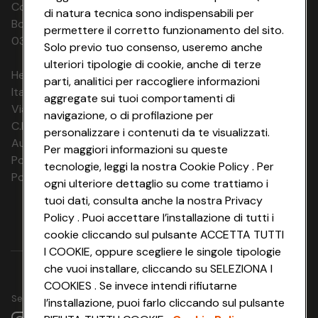
Codice Fiscale e Registro Imprese di
di natura tecnica sono indispensabili per
Bologna 00865960157 PARTITA IVA
permettere il corretto funzionamento del sito.
03320960374 CONAD SOC. COOP.
Solo previo tuo consenso, useremo anche
ulteriori tipologie di cookie, anche di terze
HeyConad Viaggi è un servizio gestito da
parti, analitici per raccogliere informazioni
Italia Travel Marketing S.r.l.
aggregate sui tuoi comportamenti di
Via Chiesolina 8 | 37066 Sommacampagna (VR)
navigazione, o di profilazione per
C.F. e P.IVA: 03816060234
personalizzare i contenuti da te visualizzati.
Aut. Prov Verona n. 4737/10
Per maggiori informazioni su queste
Polizza Ass. RC n. 177765037
tecnologie, leggi la nostra Cookie Policy . Per
Polizza Ass. Protection n. 6006000083/F
ogni ulteriore dettaglio su come trattiamo i
tuoi dati, consulta anche la nostra Privacy
Policy . Puoi accettare l’installazione di tutti i
cookie cliccando sul pulsante ACCETTA TUTTI
I COOKIE, oppure scegliere le singole tipologie
che vuoi installare, cliccando su SELEZIONA I
COOKIES . Se invece intendi rifiutarne
Seguici su
l’installazione, puoi farlo cliccando sul pulsante