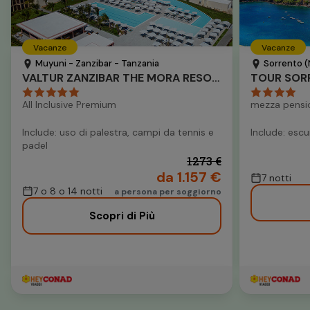
Vacanze
Vacanze
Muyuni - Zanzibar - Tanzania
Sorrento (
VALTUR ZANZIBAR THE MORA RESORT
TOUR SORR
All Inclusive Premium
mezza pensi
Include: uso di palestra, campi da tennis e
Include: escu
padel
1273 €
da 1.157 €
7 notti
7 o 8 o 14 notti
a persona per soggiorno
Scopri di Più