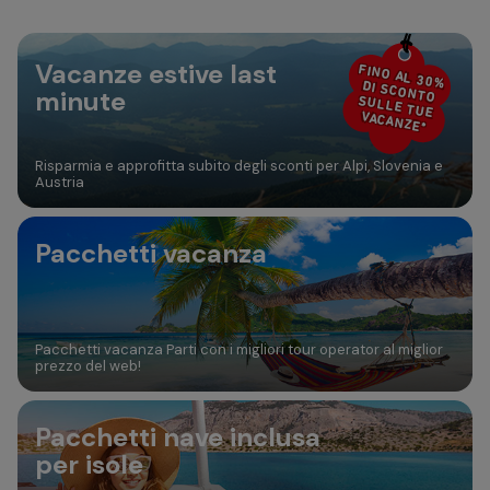
30
31
Aggiungi camera
Vacanze estive last
FINO AL 30%
DI SCONTO
minute
SULLE TUE
VACANZE*
Risparmia e approfitta subito degli sconti per Alpi, Slovenia e
Austria
Pacchetti vacanza
Pacchetti vacanza Parti con i migliori tour operator al miglior
prezzo del web!
Pacchetti nave inclusa
per isole