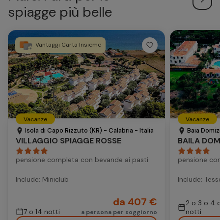
spiagge più belle
Vantaggi Carta Insieme
Vacanze
Vacanze
Isola di Capo Rizzuto (KR) - Calabria - Italia
Baia Domizi
VILLAGGIO SPIAGGE ROSSE
BAILA DOM
pensione completa con bevande ai pasti
pensione co
Include: Miniclub
Include: Tess
da 407 €
2 o 3 o 4 
7 o 14 notti
notti
a persona per soggiorno