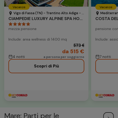
Vacanze
Vacanze
Vigo di Fassa (TN) - Trentino Alto Adige - Italia
Mediterran
CIAMPEDIE LUXURY ALPINE SPA HOTEL
COSTA DEL
mezza pensione
pensione co
Include: area wellness di 1400 mq
Include: ass
573 €
da 515 €
4 notti
7 notti
a persona per soggiorno
Scopri di Più
Mare: Parti per le