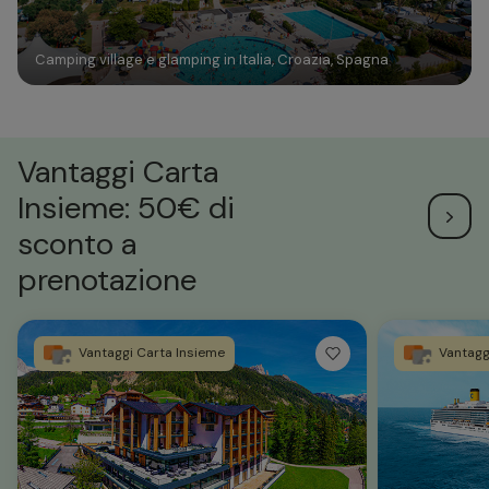
Camping village e glamping in Italia, Croazia, Spagna
Vantaggi Carta
Insieme: 50€ di
sconto a
prenotazione
Vantaggi Carta Insieme
Vantagg