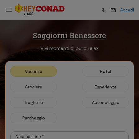
Accedi
Soggiorni Benessere
Vacanze
Vacanze
Vivi momenti di puro relax
Esperienze
Esperienze
Vacanze
Hotel
Hotel
Hotel
Crociere
Esperienze
Crociere
Crociere
Traghetti
Autonoleggio
Parcheggio
Traghetti
Traghetti
Destinazione *