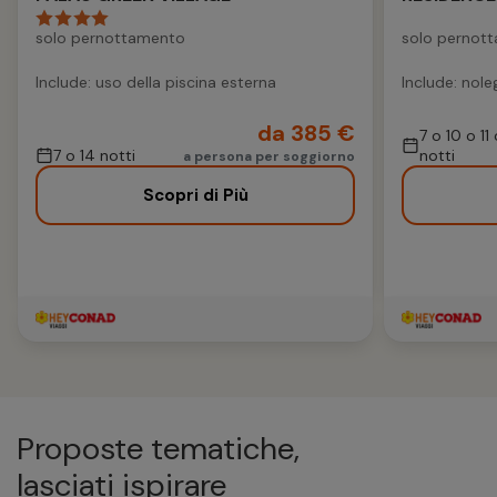
solo pernottamento
solo pernot
Include: uso della piscina esterna
Include: nole
da 385 €
7 o 10 o 11
7 o 14 notti
notti
a persona per soggiorno
Scopri di Più
Proposte tematiche,
lasciati ispirare