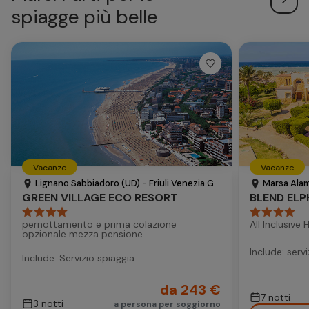
spiagge più belle
Vacanze
Vacanze
Lignano Sabbiadoro (UD) - Friuli Venezia Giulia - Italia
Marsa Alam
GREEN VILLAGE ECO RESORT
BLEND ELP
pernottamento e prima colazione
All Inclusive 
opzionale mezza pensione
Include: serv
Include: Servizio spiaggia
da 243 €
7 notti
3 notti
a persona per soggiorno