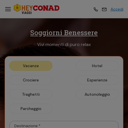
Accedi
Soggiorni Benessere
Vacanze
Vacanze
Vivi momenti di puro relax
Esperienze
Esperienze
Vacanze
Hotel
Hotel
Hotel
Crociere
Esperienze
Crociere
Crociere
Traghetti
Autonoleggio
Parcheggio
Traghetti
Traghetti
Destinazione *