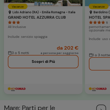
Vacanze
Vacanze
Lido Adriano (RA) - Emilia Romagna - Italia
Bardolino (
GRAND HOTEL AZZURRA CLUB
S
All Inclusive
pernottamen
opzionale m
Include: servizio spiaggia
Include: uso 
da 202 €
3 o 5 notti
a persona per soggiorno
1 o 3 notte
Scopri di Più
Mare: Parti per le