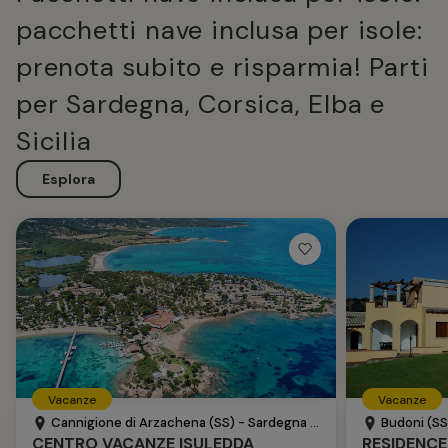
pacchetti nave inclusa per isole:
prenota subito e risparmia! Parti
per Sardegna, Corsica, Elba e
Sicilia
Esplora
Vacanze
Vacanze
Cannigione di Arzachena (SS) - Sardegna - Italia
Budoni (SS)
CENTRO VACANZE ISULEDDA
RESIDENCE