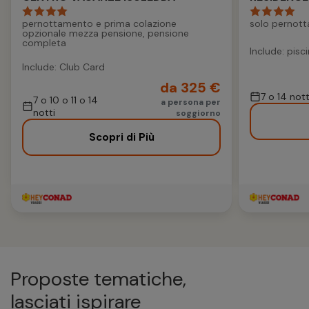
pernottamento e prima colazione
solo pernot
opzionale mezza pensione, pensione
completa
Include: pisc
Include: Club Card
da 325 €
7 o 14 nott
7 o 10 o 11 o 14
a persona per
notti
soggiorno
Scopri di Più
Proposte tematiche,
lasciati ispirare