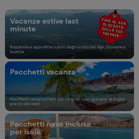
30
31
Aggiungi camera
Vacanze estive last
FINO AL 30%
DI SCONTO
minute
SULLE TUE
VACANZE*
Risparmia e approfitta subito degli sconti per Alpi, Slovenia e
Austria
Pacchetti vacanza
Pacchetti vacanza Parti con i migliori tour operator al miglior
prezzo del web!
Pacchetti nave inclusa
per isole