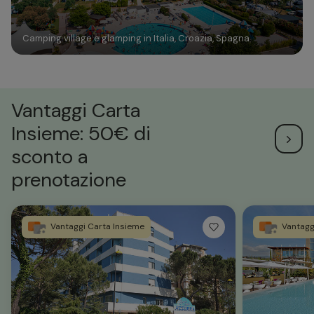
Camping village e glamping in Italia, Croazia, Spagna
Vantaggi Carta
Insieme: 50€ di
sconto a
prenotazione
Vantaggi Carta Insieme
Vantagg