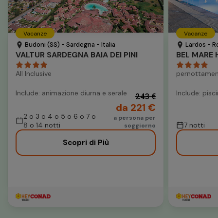
Vacanze
Vacanze
Budoni (SS) - Sardegna - Italia
Lardos - R
VALTUR SARDEGNA BAIA DEI PINI
BEL MARE 
All Inclusive
pernottamen
Include: animazione diurna e serale
Include: pisc
243 €
da 221 €
2 o 3 o 4 o 5 o 6 o 7 o
a persona per
8 o 14 notti
7 notti
soggiorno
Scopri di Più