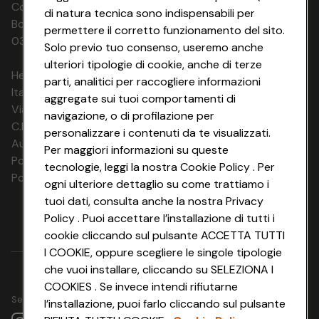
Codice Fiscale e Registro Imprese di
di natura tecnica sono indispensabili per
Bologna 00865960157 PARTITA IVA
permettere il corretto funzionamento del sito.
03320960374 CONAD SOC. COOP.
Solo previo tuo consenso, useremo anche
ulteriori tipologie di cookie, anche di terze
HeyConad Viaggi è un servizio gestito da
parti, analitici per raccogliere informazioni
Italia Travel Marketing S.r.l.
aggregate sui tuoi comportamenti di
Via Chiesolina 8 | 37066 Sommacampagna (VR)
navigazione, o di profilazione per
C.F. e P.IVA: 03816060234
personalizzare i contenuti da te visualizzati.
Aut. Prov Verona n. 4737/10
Per maggiori informazioni su queste
Polizza Ass. RC n. 177765037
tecnologie, leggi la nostra Cookie Policy . Per
Polizza Ass. Protection n. 6006000083/F
ogni ulteriore dettaglio su come trattiamo i
tuoi dati, consulta anche la nostra Privacy
Policy . Puoi accettare l’installazione di tutti i
cookie cliccando sul pulsante ACCETTA TUTTI
I COOKIE, oppure scegliere le singole tipologie
che vuoi installare, cliccando su SELEZIONA I
COOKIES . Se invece intendi rifiutarne
Seguici su
l’installazione, puoi farlo cliccando sul pulsante