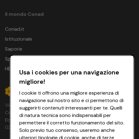
Il mondo Conad
Conad.it
Istituzionale
Saporie
Spesa Online
HEYCONAD
Usa i cookies per una navigazione
migliore!
I cookie ti offrono una migliore esperienza di
navigazione sul nostro sito e ci permettono di
Via Michelino, 59 | 40127 BOLOGNA
suggerirti contenuti interessanti per te. Quelli
Codice Fiscale e Registro Imprese di
di natura tecnica sono indispensabili per
Bologna 00865960157 PARTITA IVA
permettere il corretto funzionamento del sito.
03320960374 CONAD SOC. COOP.
Solo previo tuo consenso, useremo anche
ulteriori tipologie di cookie, anche di terze