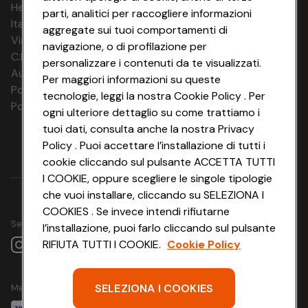
HeyConad Viaggi è un servizio gestito da
parti, analitici per raccogliere informazioni
Italia Travel Marketing S.r.l.
aggregate sui tuoi comportamenti di
Via Chiesolina 8 | 37066 Sommacampagna (VR)
navigazione, o di profilazione per
C.F. e P.IVA: 03816060234
personalizzare i contenuti da te visualizzati.
Aut. Prov Verona n. 4737/10
Per maggiori informazioni su queste
Polizza Ass. RC n. 177765037
tecnologie, leggi la nostra Cookie Policy . Per
Polizza Ass. Protection n. 6006000083/F
ogni ulteriore dettaglio su come trattiamo i
tuoi dati, consulta anche la nostra Privacy
Policy . Puoi accettare l’installazione di tutti i
cookie cliccando sul pulsante ACCETTA TUTTI
I COOKIE, oppure scegliere le singole tipologie
che vuoi installare, cliccando su SELEZIONA I
COOKIES . Se invece intendi rifiutarne
Seguici su
l’installazione, puoi farlo cliccando sul pulsante
RIFIUTA TUTTI I COOKIE.
Cookie Policy
SELEZIONA I COOKIES
Metodo di pagamento