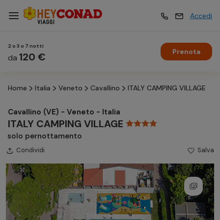
Accedi
2 o 3 o 7 notti
Prenota
Vacanze
120 €
Vacanze
da
Home
Italia
Veneto
Cavallino
ITALY CAMPING VILLAGE
Esperienze
Esperienze
Cavallino (VE) - Veneto - Italia
ITALY CAMPING VILLAGE
Hotel
Hotel
solo pernottamento
Condividi
Salva
Crociere
Crociere
Traghetti
Traghetti