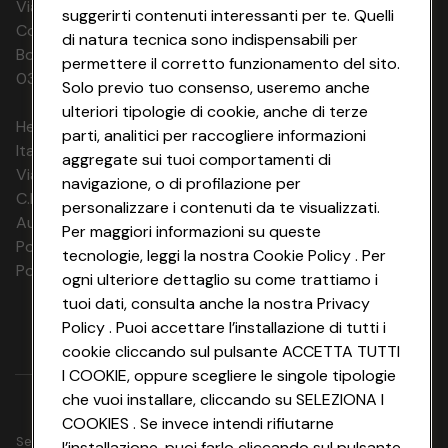
Via Michelino, 59 | 40127 BOLOGNA
suggerirti contenuti interessanti per te. Quelli
Codice Fiscale e Registro Imprese di
di natura tecnica sono indispensabili per
Bologna 00865960157 PARTITA IVA
permettere il corretto funzionamento del sito.
03320960374 CONAD SOC. COOP.
Solo previo tuo consenso, useremo anche
ulteriori tipologie di cookie, anche di terze
HeyConad Viaggi è un servizio gestito da
parti, analitici per raccogliere informazioni
Italia Travel Marketing S.r.l.
aggregate sui tuoi comportamenti di
Via Chiesolina 8 | 37066 Sommacampagna (VR)
navigazione, o di profilazione per
C.F. e P.IVA: 03816060234
personalizzare i contenuti da te visualizzati.
Aut. Prov Verona n. 4737/10
Per maggiori informazioni su queste
Polizza Ass. RC n. 177765037
tecnologie, leggi la nostra Cookie Policy . Per
Polizza Ass. Protection n. 6006000083/F
ogni ulteriore dettaglio su come trattiamo i
tuoi dati, consulta anche la nostra Privacy
Policy . Puoi accettare l’installazione di tutti i
cookie cliccando sul pulsante ACCETTA TUTTI
I COOKIE, oppure scegliere le singole tipologie
che vuoi installare, cliccando su SELEZIONA I
COOKIES . Se invece intendi rifiutarne
Seguici su
l’installazione, puoi farlo cliccando sul pulsante