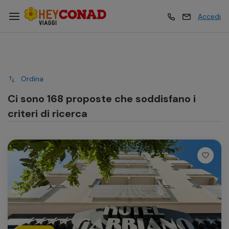
Accedi
Vacanze
Vacanze
Ordina
Esperienze
Esperienze
Ci sono 168 proposte che soddisfano i
criteri di ricerca
Hotel
Hotel
Crociere
Crociere
Traghetti
Traghetti