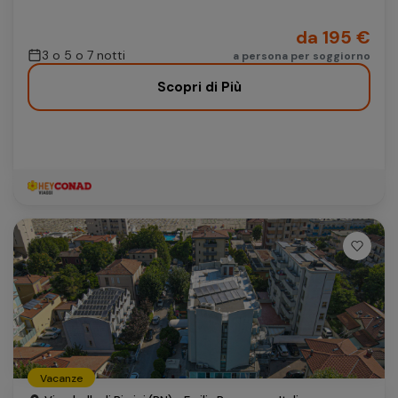
da 195 €
3 o 5 o 7 notti
a persona per soggiorno
Scopri di Più
Vacanze