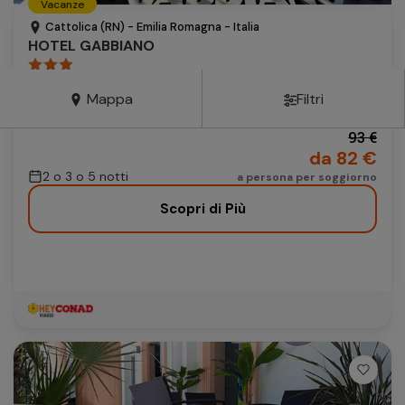
Vacanze
Autonoleggio
Cattolica (RN) - Emilia Romagna - Italia
HOTEL GABBIANO
Autonoleggio
pernottamento e prima colazione
Parcheggio
Mappa
Filtri
Parcheggio
Include: noleggio biciclette
93 €
da 82 €
2 o 3 o 5 notti
a persona per soggiorno
Scopri di Più