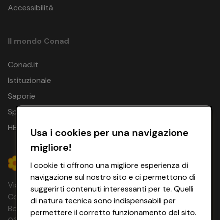
Accessibilità
Il mondo Conad
Conad.it
Istituzionale
Saporie
Spesa Online
HEYCONAD
Usa i cookies per una navigazione
migliore!
I cookie ti offrono una migliore esperienza di
navigazione sul nostro sito e ci permettono di
Via Michelino, 59 | 40127 BOLOGNA
suggerirti contenuti interessanti per te. Quelli
Codice Fiscale e Registro Imprese di
di natura tecnica sono indispensabili per
Bologna 00865960157 PARTITA IVA
permettere il corretto funzionamento del sito.