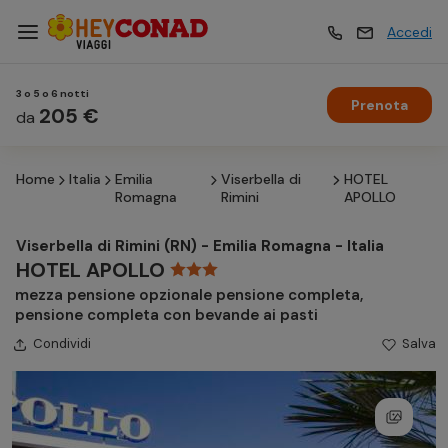
Accedi
3 o 5 o 6 notti
Prenota
Vacanze
205 €
Vacanze
da
Home
Italia
Emilia
Viserbella di
HOTEL
Esperienze
Esperienze
Romagna
Rimini
APOLLO
Viserbella di Rimini (RN) - Emilia Romagna - Italia
Hotel
Hotel
HOTEL APOLLO
mezza pensione opzionale pensione completa,
pensione completa con bevande ai pasti
Crociere
Crociere
Condividi
Salva
Traghetti
Traghetti