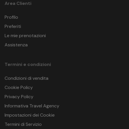
Area Clienti
Profilo
HOTEL APOLLO
VIALE DOMENICO SPINA, 3
Preferiti
Viserbella di Rimini (RN)
Le mie prenotazioni
Italia
GPS: 44.093296099999996 , 12.5289684
Assistenza
Termini e condizioni
Condizioni di vendita
Cookie Policy
Privacy Policy
Informativa Travel Agency
Impostazioni dei Cookie
Termini di Servizio