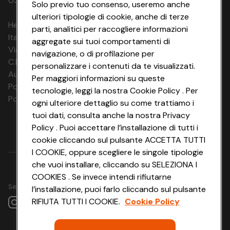
03320960374 CONAD SOC. COOP.
Solo previo tuo consenso, useremo anche
ulteriori tipologie di cookie, anche di terze
HeyConad Viaggi è un servizio gestito da
parti, analitici per raccogliere informazioni
Italia Travel Marketing S.r.l.
aggregate sui tuoi comportamenti di
Via Chiesolina 8 | 37066 Sommacampagna (VR)
navigazione, o di profilazione per
C.F. e P.IVA: 03816060234
personalizzare i contenuti da te visualizzati.
Aut. Prov Verona n. 4737/10
Per maggiori informazioni su queste
Polizza Ass. RC n. 177765037
tecnologie, leggi la nostra Cookie Policy . Per
Polizza Ass. Protection n. 6006000083/F
ogni ulteriore dettaglio su come trattiamo i
tuoi dati, consulta anche la nostra Privacy
Policy . Puoi accettare l’installazione di tutti i
cookie cliccando sul pulsante ACCETTA TUTTI
I COOKIE, oppure scegliere le singole tipologie
che vuoi installare, cliccando su SELEZIONA I
COOKIES . Se invece intendi rifiutarne
Seguici su
l’installazione, puoi farlo cliccando sul pulsante
RIFIUTA TUTTI I COOKIE.
Cookie Policy