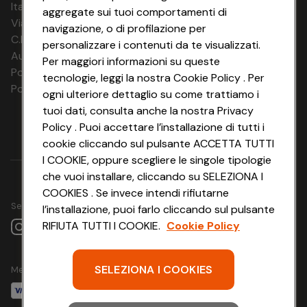
Italia Travel Marketing S.r.l.
09.09.26 -
aggregate sui tuoi comportamenti di
2 notti
€ 145
€ 211
€
09.09.26
Via Chiesolina 8 | 37066 Sommacampagna (VR)
navigazione, o di profilazione per
C.F. e P.IVA: 03816060234
personalizzare i contenuti da te visualizzati.
10.09.26 - 10.09.26
2 notti
€ 154
€ 220
€
Aut. Prov Verona n. 4737/10
Per maggiori informazioni su queste
Polizza Ass. RC n. 177765037
14.09.26 -
tecnologie, leggi la nostra Cookie Policy . Per
2 notti
€ 147
€ 213
€
14.09.26
Polizza Ass. Protection n. 6006000083/F
ogni ulteriore dettaglio su come trattiamo i
tuoi dati, consulta anche la nostra Privacy
15.09.26 - 15.09.26
2 notti
€ 130
€ 194
€
Policy . Puoi accettare l’installazione di tutti i
cookie cliccando sul pulsante ACCETTA TUTTI
16.09.26 - 16.09.26
2 notti
€ 147
€ 213
€
I COOKIE, oppure scegliere le singole tipologie
17.09.26 - 17.09.26
2 notti
€ 164
€ 230
€
che vuoi installare, cliccando su SELEZIONA I
COOKIES . Se invece intendi rifiutarne
18.09.26 - 18.09.26
2 notti
€ 189
€ 255
€
Seguici su
l’installazione, puoi farlo cliccando sul pulsante
RIFIUTA TUTTI I COOKIE.
Cookie Policy
20.09.26 -
2 notti
€ 130
€ 194
€
20.09.26
21.09.26 - 21.09.26
2 notti
€ 130
€ 194
€
SELEZIONA I COOKIES
Metodo di pagamento
22.09.26 -
2 notti
€ 130
€ 194
€