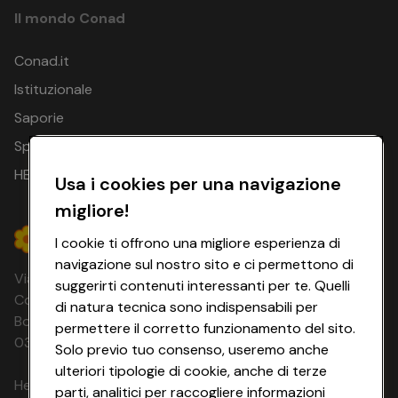
29.08.26 -
2 notti
€ 377
€ 443
€
Il mondo Conad
29.08.26
30.08.26 -
Conad.it
2 notti
€ 178
€ 244
€
30.08.26
Istituzionale
31.08.26 - 31.08.26
2 notti
€ 162
€ 227
€
Saporie
01.09.26 -
Spesa Online
2 notti
€ 172
€ 238
€
01.09.26
HEYCONAD
Usa i cookies per una navigazione
02.09.26 -
2 notti
€ 172
€ 238
€
migliore!
02.09.26
I cookie ti offrono una migliore esperienza di
06.09.26 -
2 notti
€ 145
€ 211
€
navigazione sul nostro sito e ci permettono di
06.09.26
Via Michelino, 59 | 40127 BOLOGNA
suggerirti contenuti interessanti per te. Quelli
Codice Fiscale e Registro Imprese di
07.09.26 -
di natura tecnica sono indispensabili per
2 notti
€ 145
€ 211
€
07.09.26
Bologna 00865960157 PARTITA IVA
permettere il corretto funzionamento del sito.
03320960374 CONAD SOC. COOP.
Solo previo tuo consenso, useremo anche
08.09.26 -
2 notti
€ 145
€ 211
€
08.09.26
ulteriori tipologie di cookie, anche di terze
HeyConad Viaggi è un servizio gestito da
parti, analitici per raccogliere informazioni