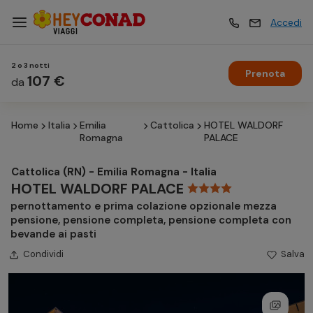
Accedi
2 o 3 notti
Prenota
Vacanze
107 €
Vacanze
da
Home
Italia
Emilia
Cattolica
HOTEL WALDORF
Esperienze
Esperienze
Romagna
PALACE
Cattolica (RN) - Emilia Romagna - Italia
Hotel
Hotel
HOTEL WALDORF PALACE
pernottamento e prima colazione opzionale mezza
pensione, pensione completa, pensione completa con
Crociere
Crociere
bevande ai pasti
Condividi
Salva
Traghetti
Traghetti