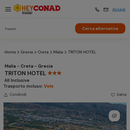
Accedi
Cerca alternative
7 notti
Vacanze
Vacanze
Home
Grecia
Creta
Malia
TRITON HOTEL
Esperienze
Esperienze
Malia - Creta - Grecia
TRITON HOTEL
Hotel
Hotel
All Inclusive
Trasporto incluso:
Volo
Crociere
Condividi
Salva
Crociere
Traghetti
Traghetti