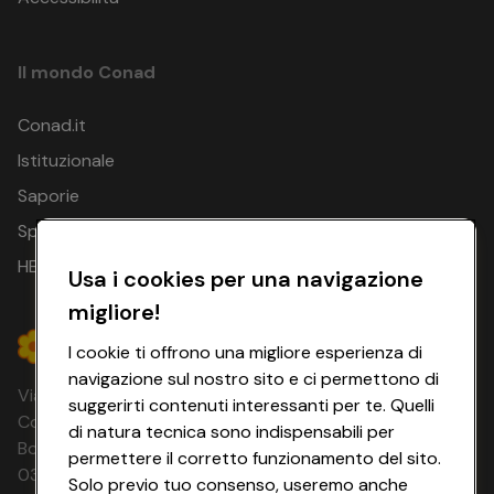
Il mondo Conad
Conad.it
Istituzionale
Saporie
Spesa Online
HEYCONAD
Usa i cookies per una navigazione
migliore!
I cookie ti offrono una migliore esperienza di
navigazione sul nostro sito e ci permettono di
Via Michelino, 59 | 40127 BOLOGNA
suggerirti contenuti interessanti per te. Quelli
Codice Fiscale e Registro Imprese di
di natura tecnica sono indispensabili per
Bologna 00865960157 PARTITA IVA
permettere il corretto funzionamento del sito.
03320960374 CONAD SOC. COOP.
Solo previo tuo consenso, useremo anche