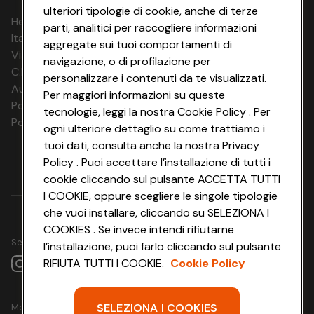
ulteriori tipologie di cookie, anche di terze
HeyConad Viaggi è un servizio gestito da
parti, analitici per raccogliere informazioni
Italia Travel Marketing S.r.l.
aggregate sui tuoi comportamenti di
Via Chiesolina 8 | 37066 Sommacampagna (VR)
navigazione, o di profilazione per
C.F. e P.IVA: 03816060234
personalizzare i contenuti da te visualizzati.
Aut. Prov Verona n. 4737/10
Per maggiori informazioni su queste
Polizza Ass. RC n. 177765037
tecnologie, leggi la nostra Cookie Policy . Per
Polizza Ass. Protection n. 6006000083/F
ogni ulteriore dettaglio su come trattiamo i
tuoi dati, consulta anche la nostra Privacy
Policy . Puoi accettare l’installazione di tutti i
cookie cliccando sul pulsante ACCETTA TUTTI
I COOKIE, oppure scegliere le singole tipologie
che vuoi installare, cliccando su SELEZIONA I
COOKIES . Se invece intendi rifiutarne
Seguici su
l’installazione, puoi farlo cliccando sul pulsante
RIFIUTA TUTTI I COOKIE.
Cookie Policy
SELEZIONA I COOKIES
Metodo di pagamento