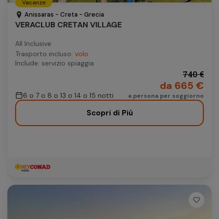
Vacanze
Autonoleggio
Anissaras - Creta - Grecia
VERACLUB CRETAN VILLAGE
Autonoleggio
All Inclusive
Parcheggio
Trasporto incluso:
volo
Parcheggio
Include: servizio spiaggia
740 €
da 665 €
6 o 7 o 8 o 13 o 14 o 15 notti
a persona per soggiorno
Scopri di Più