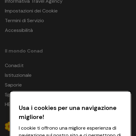
Informativa Travel Agency
Impostazioni dei Cookie
Termini di Servizio
Accessibilità
Il mondo Conad
Conad.it
Istituzionale
Saporie
Spesa Online
HEYCONAD
Usa i cookies per una navigazione
migliore!
I cookie ti offrono una migliore esperienza di
navigazione sul nostro sito e ci permettono di