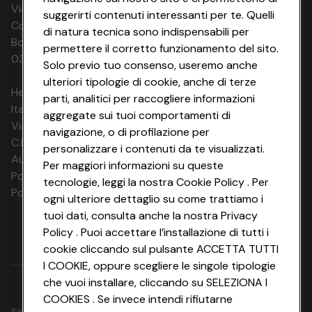
Via Michelino, 59 | 40127 BOLOGNA
suggerirti contenuti interessanti per te. Quelli
Codice Fiscale e Registro Imprese di
di natura tecnica sono indispensabili per
Bologna 00865960157 PARTITA IVA
permettere il corretto funzionamento del sito.
03320960374 CONAD SOC. COOP.
Solo previo tuo consenso, useremo anche
ulteriori tipologie di cookie, anche di terze
HeyConad Viaggi è un servizio gestito da
parti, analitici per raccogliere informazioni
Italia Travel Marketing S.r.l.
aggregate sui tuoi comportamenti di
Via Chiesolina 8 | 37066 Sommacampagna (VR)
navigazione, o di profilazione per
C.F. e P.IVA: 03816060234
personalizzare i contenuti da te visualizzati.
Aut. Prov Verona n. 4737/10
Per maggiori informazioni su queste
Polizza Ass. RC n. 177765037
tecnologie, leggi la nostra Cookie Policy . Per
Polizza Ass. Protection n. 6006000083/F
ogni ulteriore dettaglio su come trattiamo i
tuoi dati, consulta anche la nostra Privacy
Policy . Puoi accettare l’installazione di tutti i
cookie cliccando sul pulsante ACCETTA TUTTI
I COOKIE, oppure scegliere le singole tipologie
che vuoi installare, cliccando su SELEZIONA I
COOKIES . Se invece intendi rifiutarne
Seguici su