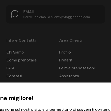
EMAIL
Scrivi una email a clienti@viaggiconad.com
Info e Contatti
Area Clienti
Chi Siamo
Profilo
Come prenotare
Preferiti
FAQ
Le mie prenotazioni
Contatti
Assistenza
ne migliore!
igazione sul nostro sito e ci permettono di suggerirti contenut