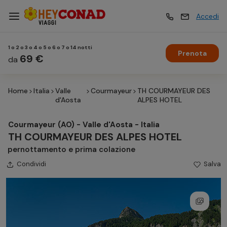
Accedi
1 o 2 o 3 o 4 o 5 o 6 o 7 o 14 notti
Prenota
Vacanze
69 €
Vacanze
da
Home
Italia
Valle
Courmayeur
TH COURMAYEUR DES
Esperienze
Esperienze
d'Aosta
ALPES HOTEL
Courmayeur (AO) - Valle d'Aosta - Italia
Hotel
Hotel
TH COURMAYEUR DES ALPES HOTEL
pernottamento e prima colazione
Condividi
Crociere
Salva
Crociere
Traghetti
Traghetti