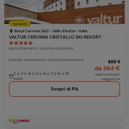
Vacanze
Breuil Cervinia (AO) - Valle d'Aosta - Italia
VALTUR CERVINIA CRISTALLO SKI RESORT
pernottamento e prima colazione
Include: animazione ed intrattenimento
400 €
da 364 €
2 o 3 o 4 o 5 o 6 o 7 o 8 o 14
a persona per
notti
soggiorno
Scopri di Più