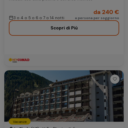
da 240 €
3 o 4 o 5 o 6 o 7 o 14 notti
a persona per soggiorno
Scopri di Più
Vacanze