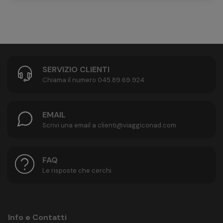
SERVIZIO CLIENTI
Chiama il numero 045.89.69.924
EMAIL
Scrivi una email a clienti@viaggiconad.com
FAQ
Le risposte che cerchi
Info e Contatti