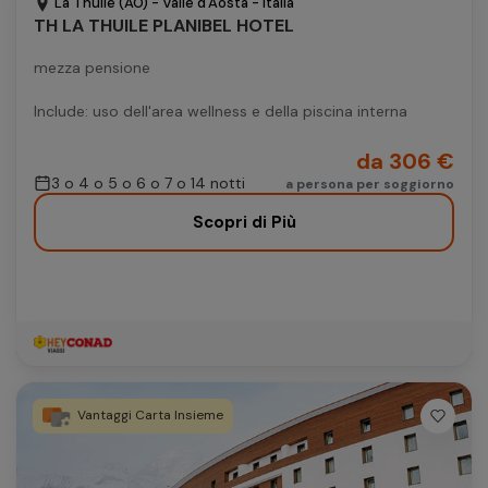
La Thuile (AO) - Valle d'Aosta - Italia
TH LA THUILE PLANIBEL HOTEL
mezza pensione
Include: uso dell'area wellness e della piscina interna
da 306 €
3 o 4 o 5 o 6 o 7 o 14 notti
a persona per soggiorno
Scopri di Più
Vantaggi Carta Insieme