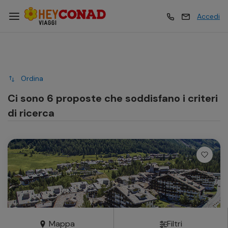
Accedi
Vacanze
Vacanze
Ordina
Esperienze
Esperienze
Ci sono 6 proposte che soddisfano i criteri
di ricerca
Hotel
Hotel
Crociere
Crociere
Traghetti
Traghetti
Mappa
Filtri