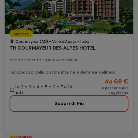
Vacanze
Courmayeur (AO) - Valle d'Aosta - Italia
TH COURMAYEUR DES ALPES HOTEL
pernottamento e prima colazione
Include: uso della piscina interna e dell'area wellness
da 69 €
1 o 2 o 3 o 4 o 5 o 6 o 7 o 14
a persona per
notti
soggiorno
Scopri di Più