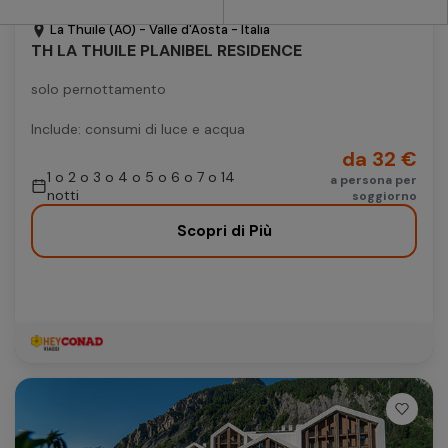
Vacanze
Autonoleggio
La Thuile (AO) - Valle d'Aosta - Italia
TH LA THUILE PLANIBEL RESIDENCE
Autonoleggio
solo pernottamento
Parcheggio
Parcheggio
Include: consumi di luce e acqua
da 32 €
1 o 2 o 3 o 4 o 5 o 6 o 7 o 14
a persona per
notti
soggiorno
Scopri di Più