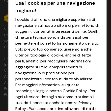
HEYCONAD
Usa i cookies per una navigazione
migliore!
I cookie ti offrono una migliore esperienza di
navigazione sul nostro sito e ci permettono di
Via Michelino, 59 | 40127 BOLOGNA
suggerirti contenuti interessanti per te. Quelli
Codice Fiscale e Registro Imprese di
di natura tecnica sono indispensabili per
Bologna 00865960157 PARTITA IVA
permettere il corretto funzionamento del sito.
03320960374 CONAD SOC. COOP.
Solo previo tuo consenso, useremo anche
ulteriori tipologie di cookie, anche di terze
HeyConad Viaggi è un servizio gestito da
parti, analitici per raccogliere informazioni
Italia Travel Marketing S.r.l.
aggregate sui tuoi comportamenti di
Via Chiesolina 8 | 37066 Sommacampagna (VR)
navigazione, o di profilazione per
C.F. e P.IVA: 03816060234
personalizzare i contenuti da te visualizzati.
Aut. Prov Verona n. 4737/10
Per maggiori informazioni su queste
Polizza Ass. RC n. 177765037
tecnologie, leggi la nostra Cookie Policy . Per
Polizza Ass. Protection n. 6006000083/F
ogni ulteriore dettaglio su come trattiamo i
tuoi dati, consulta anche la nostra Privacy
Policy . Puoi accettare l’installazione di tutti i