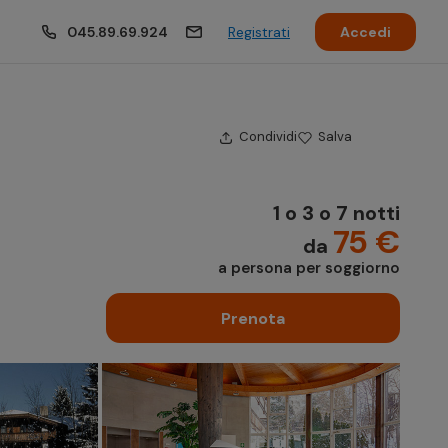
045.89.69.924
Registrati
Accedi
Condividi
Salva
1 o 3 o 7 notti
75 €
da
a persona per soggiorno
Prenota