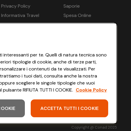
n.d.
n.d.
Privacy Policy
Saporie
n.d.
n.d.
Informativa Travel
Spesa Online
Agency
HEYCONAD
€ 243
n.d.
Impostazioni dei Cookie
 per bambini - gratuito, Bagno di vapore - gratuito,
Termini di Servizio
Accessibilità
i interessanti per te. Quelli di natura tecnica sono
iori tipologie di cookie, anche di terze parti,
sonalizzare i contenuti da te visualizzati. Per
trattiamo i tuoi dati, consulta anche la nostra
oppure scegliere le singole tipologie che vuoi
 sul pulsante RIFIUTA TUTTI I COOKIE.
Cookie Policy
 - gratuito
 COOKIE
ACCETTA TUTTI I COOKIE
Scarica l'app
Copyright @ Conad 2025