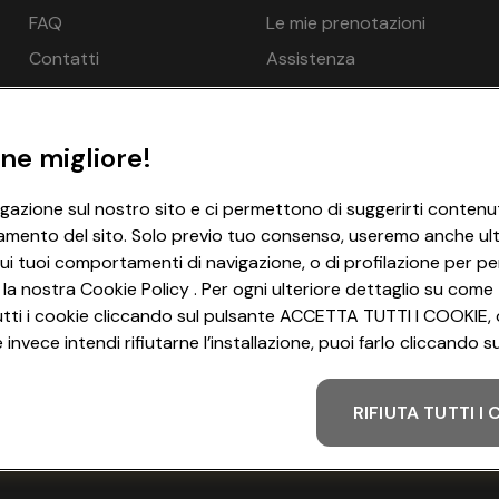
€ 254
n.d.
FAQ
Le mie prenotazioni
€ 241
n.d.
Contatti
Assistenza
nto in loco, EUR 10,00 per persona e notte, Sala giochi
€ 229
n.d.
 x 3 m, Piscina coperta 3 m x 3 m, Zona sauna: Non consentito
ne migliore!
draio - gratuito, Ombrelloni - gratuito
igazione sul nostro sito e ci permettono di suggerirti contenut
amento del sito. Solo previo tuo consenso, useremo anche ulter
ui tuoi comportamenti di navigazione, o di profilazione per per
 la nostra Cookie Policy . Per ogni ulteriore dettaglio su come 
i tutti i cookie cliccando sul pulsante ACCETTA TUTTI I COOKIE, 
invece intendi rifiutarne l’installazione, puoi farlo cliccando
onde possibile per una persona in più: No
gienica - gratuito, Biancheria da letto - gratuito, Asciugamani
RIFIUTA TUTTI I
net WLAN/WIFI - gratuito
Metodo di pagamento