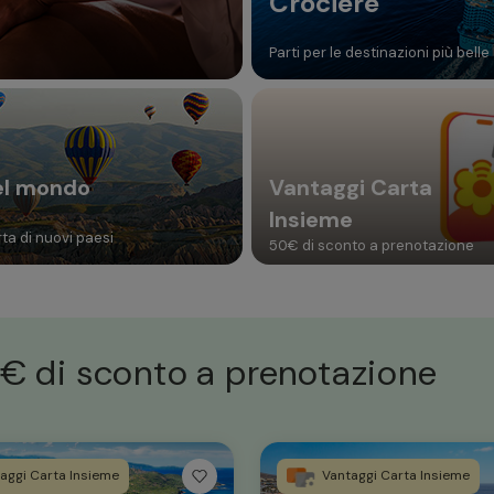
Crociere
Parti per le destinazioni più belle
el mondo
Vantaggi Carta
Insieme
ta di nuovi paesi
50€ di sconto a prenotazione
€ di sconto a prenotazione
aggi Carta Insieme
Vantaggi Carta Insieme