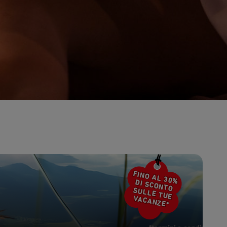
en
Sab
Dom
Lun
Mar
Mer
Gio
Ven
4
5
1
2
11
12
4
5
6
7
8
9
18
19
11
12
13
14
15
16
25
26
18
19
20
21
22
23
25
26
27
28
29
30
FINO AL 30%
DI SCONTO
SULLE TUE
VACANZE*