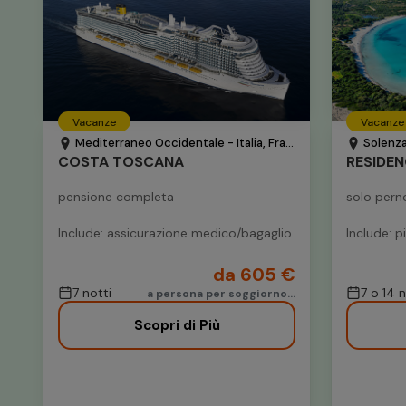
Vacanze
Vacanze
Mediterraneo Occidentale - Italia, Francia e Spagna
Solenza
COSTA TOSCANA
pensione completa
solo per
Include: assicurazione medico/bagaglio
Include: p
da 605 €
7 notti
7 o 14 n
a persona per soggiorno...
Scopri di Più