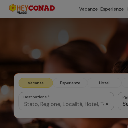
Vacanze
Esperienze
Prenota i
Vacanze
Esperienze
Hotel
Destinazione *
Par
Se
Agosto 2026