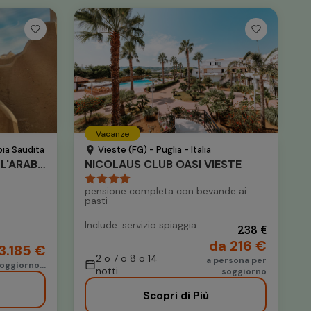
Vacanze
bia Saudita
Vieste (FG) - Puglia - Italia
TOUR LE MERAVIGLIE DELL'ARABIA SAUDITA
NICOLAUS CLUB OASI VIESTE
pensione completa con bevande ai
pasti
Include: servizio spiaggia
238 €
da 216 €
3.185 €
2 o 7 o 8 o 14
a persona per
oggiorno...
notti
soggiorno
Scopri di Più