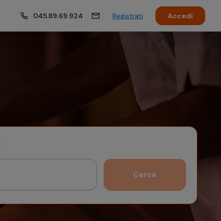
045.89.69.924
Registrati
Accedi
risparmia!
Cerca
Ottobre 2026