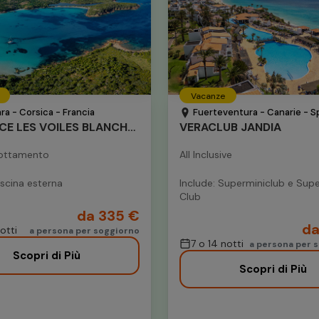
Vacanze
ra - Corsica - Francia
Fuerteventura - Canarie - 
RESIDENCE LES VOILES BLANCHES
VERACLUB JANDIA
nottamento
All Inclusive
iscina esterna
Include: Superminiclub e Supe
Club
da 335 €
da
otti
a persona per soggiorno
7 o 14 notti
a persona per s
Scopri di Più
Scopri di Più