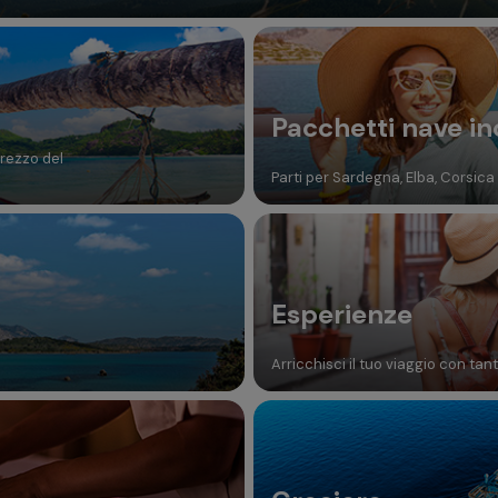
Pacchetti nave in
prezzo del
Parti per Sardegna, Elba, Corsica e
Esperienze
Arricchisci il tuo viaggio con tan