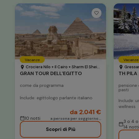
Vacanze
Vacanze
Crociera Nilo + Il Cairo + Sharm El Sheikh - Nilo - Egitto
Gressan 
GRAN TOUR DELL'EGITTO
TH PILA
come da programma
pensione 
pasti
Include: egittologo parlante italiano
Include: u
wellness
da 2.041 €
10 notti
a persona per soggiorno...
3 o 4 o
14 notti
Scopri di Più