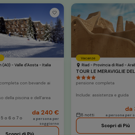
Vacanze
(AO) - Valle d'Aosta - Italia
Riad - Provincia di Riad - Ara
completa con bevande ai
pensione completa
Include: assistenza e guida
so della piscina e dell'area
da 
da 240 €
8 notti
a persona per s
 5 o 6 o 7 o
a persona per
soggiorno
Scopri di Più
Scopri di Più