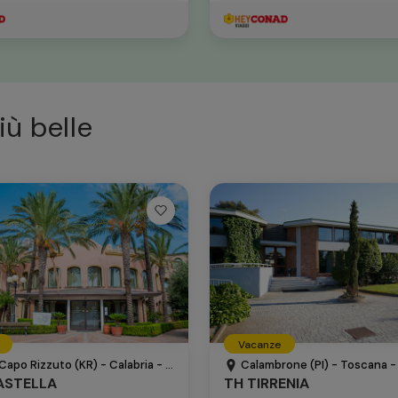
iù belle
Vacanze
Capo Rizzuto (KR) - Calabria - Italia
Calambrone (PI) - Toscana - I
ASTELLA
TH TIRRENIA