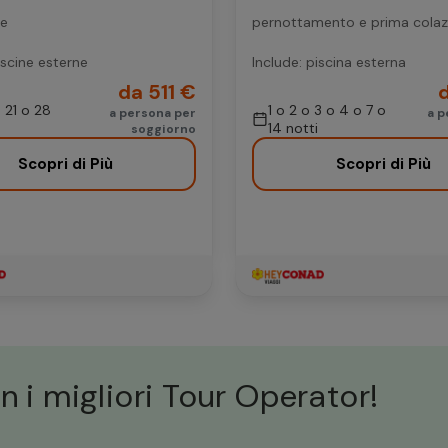
ve
pernottamento e prima colaz
iscine esterne
Include: piscina esterna
da 511 €
o 21 o 28
1 o 2 o 3 o 4 o 7 o
a persona per
a p
14 notti
soggiorno
Scopri di Più
Scopri di Più
n i migliori Tour Operator!