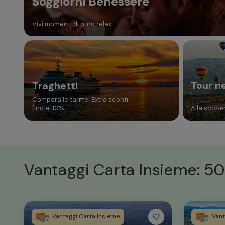
Soggiorni Benessere
Vivi momenti di puro relax
Tour n
Traghetti
Compara le tariffe. Extra sconti
fino al 10%
Alla scoper
Vantaggi Carta Insieme: 50
Vantaggi Carta Insieme
Vant