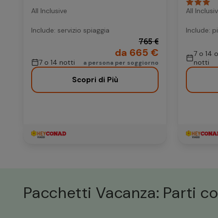
All Inclusive
All Inclusi
Include: servizio spiaggia
Include: p
765 €
da 665 €
7 o 14 
7 o 14 notti
notti
a persona per soggiorno
Scopri di Più
Pacchetti Vacanza: Parti co