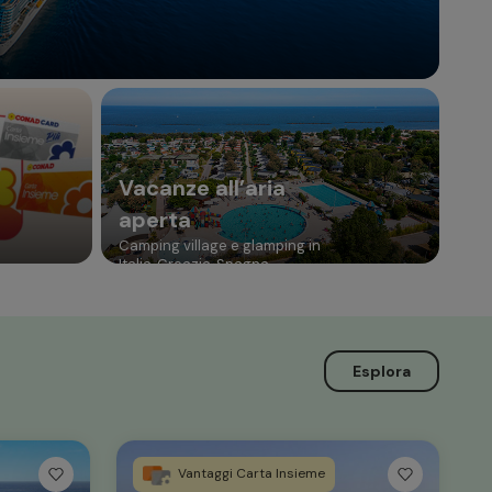
Vacanze all’aria
aperta
Camping village e glamping in
Italia, Croazia, Spagna
Esplora
Vantaggi Carta Insieme