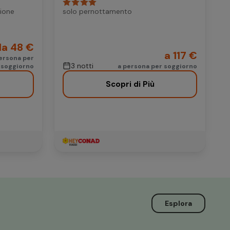
ione
solo pernottamento
da 48 €
a 117 €
ersona per
3 notti
soggiorno
a persona per soggiorno
Scopri di Più
Esplora