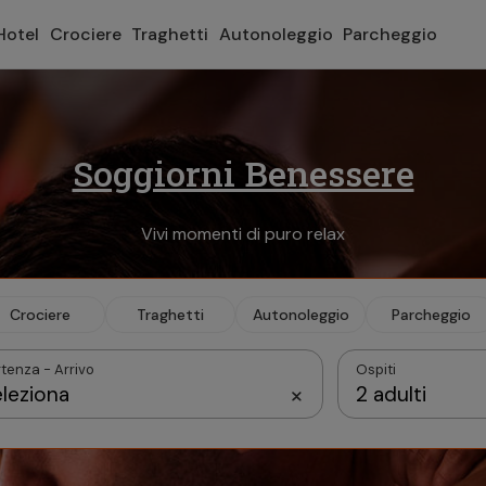
Hotel
Crociere
Traghetti
Autonoleggio
Parcheggio
Vacanze all’aria aperta
 migliori Camping village e glamping in Italia, Croazia, Spagna e 
Crociere
Traghetti
Autonoleggio
Parcheggio
tenza - Arrivo
Ospiti
leziona
2 adulti
Settembre 2026
Camera 1