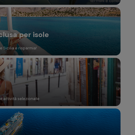
clusa per isole
 Sicilia e risparmia!
te attività selezionate