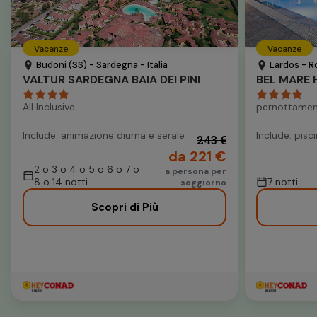
Vacanze
Vacanze
Budoni (SS) - Sardegna - Italia
Lardos - R
VALTUR SARDEGNA BAIA DEI PINI
BEL MARE 
All Inclusive
pernottamen
Include: animazione diurna e serale
Include: pisc
243 €
da 221 €
2 o 3 o 4 o 5 o 6 o 7 o
a persona per
8 o 14 notti
7 notti
soggiorno
Scopri di Più