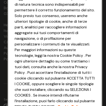
Codice Fiscale e Registro Imprese di
di natura tecnica sono indispensabili per
Bologna 00865960157 PARTITA IVA
permettere il corretto funzionamento del sito.
03320960374 CONAD SOC. COOP.
Solo previo tuo consenso, useremo anche
ulteriori tipologie di cookie, anche di terze
HeyConad Viaggi è un servizio gestito da
parti, analitici per raccogliere informazioni
Italia Travel Marketing S.r.l.
aggregate sui tuoi comportamenti di
Via Chiesolina 8 | 37066 Sommacampagna (VR)
navigazione, o di profilazione per
C.F. e P.IVA: 03816060234
personalizzare i contenuti da te visualizzati.
Aut. Prov Verona n. 4737/10
Per maggiori informazioni su queste
Polizza Ass. RC n. 177765037
tecnologie, leggi la nostra Cookie Policy . Per
Polizza Ass. Protection n. 6006000083/F
ogni ulteriore dettaglio su come trattiamo i
tuoi dati, consulta anche la nostra Privacy
Policy . Puoi accettare l’installazione di tutti i
cookie cliccando sul pulsante ACCETTA TUTTI
I COOKIE, oppure scegliere le singole tipologie
che vuoi installare, cliccando su SELEZIONA I
COOKIES . Se invece intendi rifiutarne
Seguici su
l’installazione, puoi farlo cliccando sul pulsante