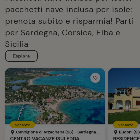
pacchetti nave inclusa per isole:
prenota subito e risparmia! Parti
per Sardegna, Corsica, Elba e
Sicilia
Esplora
Vacanze
Vacanze
Cannigione di Arzachena (SS) - Sardegna - Italia
Budoni (SS)
CENTRO VACANZE ISULEDDA
RESIDENCE