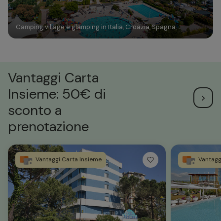
Camping village e glamping in Italia, Croazia, Spagna
Vantaggi Carta
Insieme: 50€ di
sconto a
prenotazione
Vantaggi Carta Insieme
Vantagg