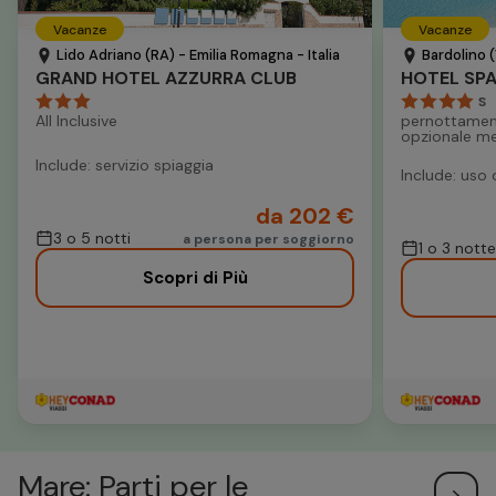
Vacanze
Vacanze
Lido Adriano (RA) - Emilia Romagna - Italia
Bardolino (
GRAND HOTEL AZZURRA CLUB
S
All Inclusive
pernottamen
opzionale m
Include: servizio spiaggia
Include: uso 
da 202 €
3 o 5 notti
a persona per soggiorno
1 o 3 notte
Scopri di Più
Mare: Parti per le