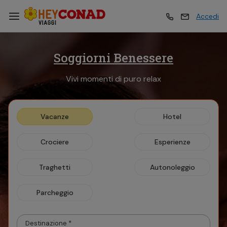
Accedi
Soggiorni Benessere
Vacanze
Vacanze
Vivi momenti di puro relax
Esperienze
Esperienze
Vacanze
Hotel
Hotel
Hotel
Crociere
Esperienze
Crociere
Crociere
Traghetti
Autonoleggio
Parcheggio
Traghetti
Traghetti
Destinazione *