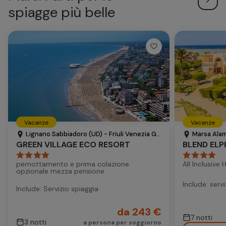
spiagge più belle
Vacanze
Vacanze
Lignano Sabbiadoro (UD) - Friuli Venezia Giulia - Italia
Marsa Alam
GREEN VILLAGE ECO RESORT
BLEND ELP
pernottamento e prima colazione
All Inclusive 
opzionale mezza pensione
Include: serv
Include: Servizio spiaggia
da 243 €
7 notti
3 notti
a persona per soggiorno