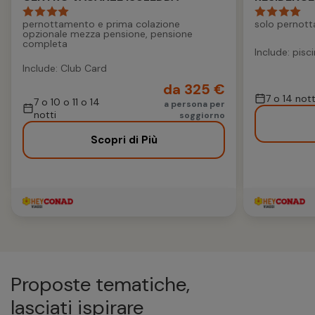
pernottamento e prima colazione
solo pernot
opzionale mezza pensione, pensione
completa
Include: pisc
Include: Club Card
da 325 €
7 o 14 nott
7 o 10 o 11 o 14
a persona per
notti
soggiorno
Scopri di Più
Proposte tematiche,
lasciati ispirare