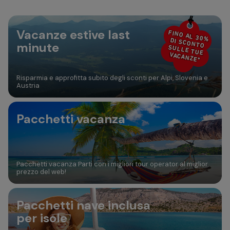
30
31
Aggiungi camera
Vacanze estive last
FINO AL 30%
DI SCONTO
minute
SULLE TUE
VACANZE*
Risparmia e approfitta subito degli sconti per Alpi, Slovenia e
Austria
Pacchetti vacanza
Pacchetti vacanza Parti con i migliori tour operator al miglior
prezzo del web!
Pacchetti nave inclusa
per isole