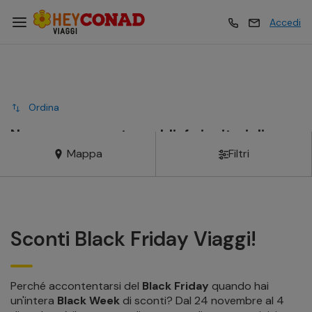
Accedi
Vacanze
Vacanze
Ordina
Esperienze
Esperienze
Nessuna proposta soddisfa i criteri di
ricerca
Mappa
Filtri
Hotel
Hotel
Crociere
Crociere
Sconti Black Friday Viaggi!
Traghetti
Traghetti
Perché accontentarsi del
Black Friday
quando hai
un'intera
Black Week
di sconti? Dal 24 novembre al 4