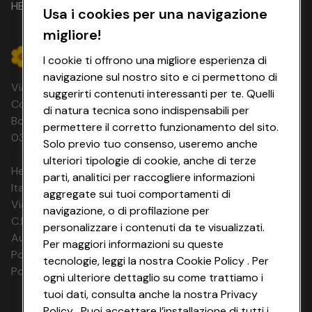
HEYCONAD
Usa i cookies per una navigazione
migliore!
I cookie ti offrono una migliore esperienza di
navigazione sul nostro sito e ci permettono di
Via Michelino, 59 | 40127 BOLOGNA
suggerirti contenuti interessanti per te. Quelli
Codice Fiscale e Registro Imprese di
di natura tecnica sono indispensabili per
Bologna 00865960157 PARTITA IVA
permettere il corretto funzionamento del sito.
03320960374 CONAD SOC. COOP.
Solo previo tuo consenso, useremo anche
ulteriori tipologie di cookie, anche di terze
HeyConad Viaggi è un servizio gestito da
parti, analitici per raccogliere informazioni
Italia Travel Marketing S.r.l.
aggregate sui tuoi comportamenti di
Via Chiesolina 8 | 37066 Sommacampagna (VR)
navigazione, o di profilazione per
C.F. e P.IVA: 03816060234
personalizzare i contenuti da te visualizzati.
Aut. Prov Verona n. 4737/10
Per maggiori informazioni su queste
Polizza Ass. RC n. 177765037
tecnologie, leggi la nostra Cookie Policy . Per
Polizza Ass. Protection n. 6006000083/F
ogni ulteriore dettaglio su come trattiamo i
tuoi dati, consulta anche la nostra Privacy
Policy . Puoi accettare l’installazione di tutti i