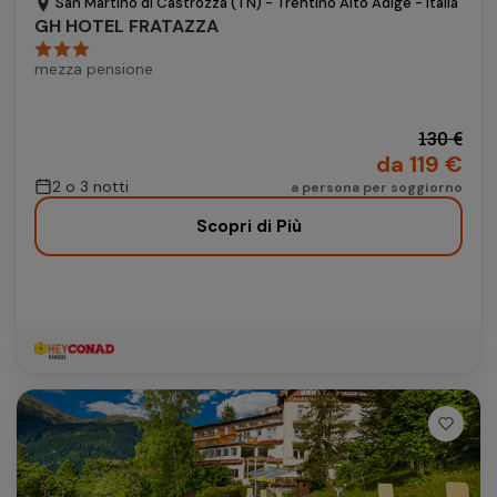
San Martino di Castrozza (TN) - Trentino Alto Adige - Italia
GH HOTEL FRATAZZA
mezza pensione
130 €
da 119 €
2 o 3 notti
a persona per soggiorno
Scopri di Più