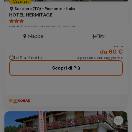
Vacanze
Autonoleggio
Sestriere (TO) - Piemonte - Italia
HOTEL HERMITAGE
Autonoleggio
pernottamento e prima colazione
Parcheggio
Parcheggio
Mappa
Filtri
68 €
da 60 €
1 o 2 o 3 notte
a persona per soggiorno
Scopri di Più