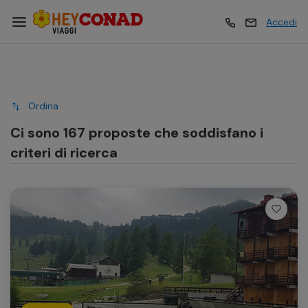
Accedi
Vacanze
Vacanze
Ordina
Esperienze
Esperienze
Ci sono 167 proposte che soddisfano i
criteri di ricerca
Hotel
Hotel
Crociere
Crociere
Traghetti
Traghetti