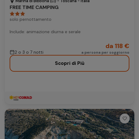
Marina di Bibbona (LI) - Toscana - Italia
FREE TIME CAMPING
solo pernottamento
Include: animazione diurna e serale
da 118 €
2 o 3 o 7 notti
a persona per soggiorno
Scopri di Più