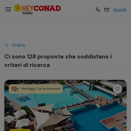
Accedi
Vacanze
Vacanze
Ordina
Esperienze
Esperienze
Ci sono 128 proposte che soddisfano i
criteri di ricerca
Hotel
Hotel
Vantaggi Carta Insieme
Crociere
Crociere
Traghetti
Traghetti