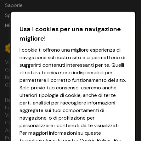
Saporie
Spesa Online
HEYCONAD
Usa i cookies per una navigazione
migliore!
I cookie ti offrono una migliore esperienza di
navigazione sul nostro sito e ci permettono di
Via Michelino, 59 | 40127 BOLOGNA
suggerirti contenuti interessanti per te. Quelli
Codice Fiscale e Registro Imprese di
di natura tecnica sono indispensabili per
Bologna 00865960157 PARTITA IVA
permettere il corretto funzionamento del sito.
03320960374 CONAD SOC. COOP.
Solo previo tuo consenso, useremo anche
ulteriori tipologie di cookie, anche di terze
HeyConad Viaggi è un servizio gestito da
parti, analitici per raccogliere informazioni
Italia Travel Marketing S.r.l.
aggregate sui tuoi comportamenti di
Via Chiesolina 8 | 37066 Sommacampagna (VR)
navigazione, o di profilazione per
C.F. e P.IVA: 03816060234
personalizzare i contenuti da te visualizzati.
Aut. Prov Verona n. 4737/10
Per maggiori informazioni su queste
Polizza Ass. RC n. 177765037
tecnologie, leggi la nostra Cookie Policy . Per