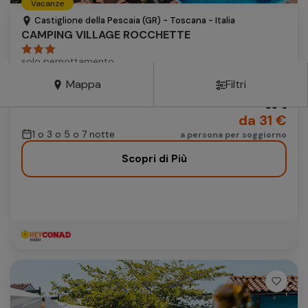
Vacanze
Autonoleggio
Castiglione della Pescaia (GR) - Toscana - Italia
CAMPING VILLAGE ROCCHETTE
Autonoleggio
solo pernottamento
Parcheggio
Parcheggio
Mappa
Filtri
Include: piscina di 2.000 mq
35 €
da 31 €
1 o 3 o 5 o 7 notte
a persona per soggiorno
Scopri di Più