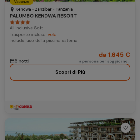
Vacanze
Autonoleggio
Kendwa - Zanzibar - Tanzania
PALUMBO KENDWA RESORT
Autonoleggio
All Inclusive Soft
Parcheggio
Trasporto incluso:
volo
Parcheggio
Include: uso della piscina esterna
da 1.645 €
8 notti
a persona per soggiorno...
Scopri di Più