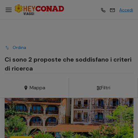
Accedi
Vacanze
Vacanze
Ordina
Esperienze
Esperienze
Ci sono 2 proposte che soddisfano i criteri
di ricerca
Hotel
Hotel
Mappa
Filtri
Crociere
Crociere
Traghetti
Traghetti