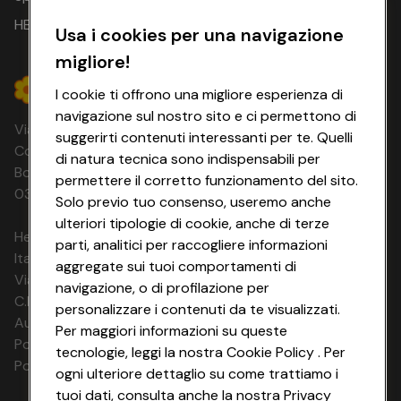
HEYCONAD
Usa i cookies per una navigazione
migliore!
I cookie ti offrono una migliore esperienza di
navigazione sul nostro sito e ci permettono di
Via Michelino, 59 | 40127 BOLOGNA
suggerirti contenuti interessanti per te. Quelli
Codice Fiscale e Registro Imprese di
di natura tecnica sono indispensabili per
Bologna 00865960157 PARTITA IVA
permettere il corretto funzionamento del sito.
03320960374 CONAD SOC. COOP.
Solo previo tuo consenso, useremo anche
ulteriori tipologie di cookie, anche di terze
HeyConad Viaggi è un servizio gestito da
parti, analitici per raccogliere informazioni
Italia Travel Marketing S.r.l.
aggregate sui tuoi comportamenti di
Via Chiesolina 8 | 37066 Sommacampagna (VR)
navigazione, o di profilazione per
C.F. e P.IVA: 03816060234
personalizzare i contenuti da te visualizzati.
Aut. Prov Verona n. 4737/10
Per maggiori informazioni su queste
Polizza Ass. RC n. 177765037
tecnologie, leggi la nostra Cookie Policy . Per
Polizza Ass. Protection n. 6006000083/F
ogni ulteriore dettaglio su come trattiamo i
tuoi dati, consulta anche la nostra Privacy