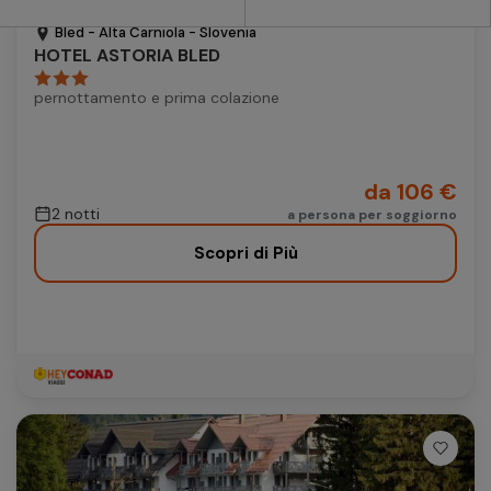
Vacanze
Autonoleggio
Bled - Alta Carniola - Slovenia
HOTEL ASTORIA BLED
Autonoleggio
pernottamento e prima colazione
Parcheggio
Parcheggio
da 106 €
2 notti
a persona per soggiorno
Scopri di Più