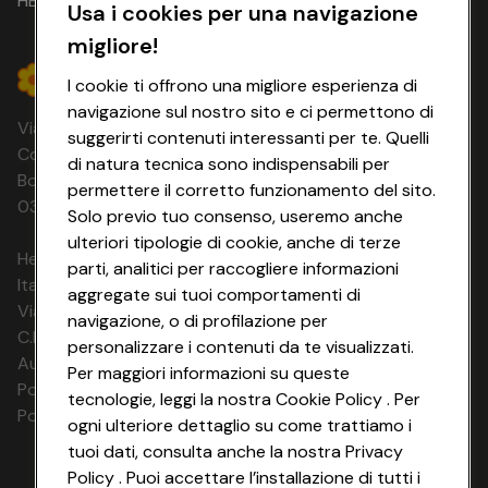
HEYCONAD
Usa i cookies per una navigazione
migliore!
I cookie ti offrono una migliore esperienza di
navigazione sul nostro sito e ci permettono di
Via Michelino, 59 | 40127 BOLOGNA
suggerirti contenuti interessanti per te. Quelli
Codice Fiscale e Registro Imprese di
di natura tecnica sono indispensabili per
Bologna 00865960157 PARTITA IVA
permettere il corretto funzionamento del sito.
03320960374 CONAD SOC. COOP.
Solo previo tuo consenso, useremo anche
ulteriori tipologie di cookie, anche di terze
HeyConad Viaggi è un servizio gestito da
parti, analitici per raccogliere informazioni
Italia Travel Marketing S.r.l.
aggregate sui tuoi comportamenti di
Via Chiesolina 8 | 37066 Sommacampagna (VR)
navigazione, o di profilazione per
C.F. e P.IVA: 03816060234
personalizzare i contenuti da te visualizzati.
Aut. Prov Verona n. 4737/10
Per maggiori informazioni su queste
Polizza Ass. RC n. 177765037
tecnologie, leggi la nostra Cookie Policy . Per
Polizza Ass. Protection n. 6006000083/F
ogni ulteriore dettaglio su come trattiamo i
tuoi dati, consulta anche la nostra Privacy
Policy . Puoi accettare l’installazione di tutti i