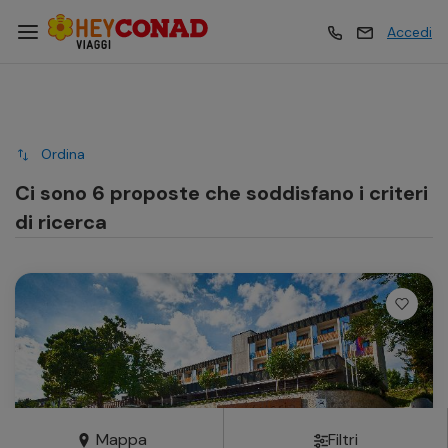
Accedi
Vacanze
Vacanze
Ordina
Esperienze
Esperienze
Ci sono 6 proposte che soddisfano i criteri
di ricerca
Hotel
Hotel
Crociere
Crociere
Traghetti
Traghetti
Mappa
Filtri