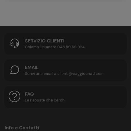
SERVIZIO CLIENTI
Chiama il numero 045.89.69.924
EMAIL
Scrivi una email a clienti@viaggiconad.com
FAQ
Le risposte che cerchi
Info e Contatti