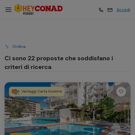
Accedi
Vacanze
Vacanze
Ordina
Esperienze
Esperienze
Ci sono 22 proposte che soddisfano i
criteri di ricerca
Hotel
Hotel
Vantaggi Carta Insieme
Crociere
Crociere
Traghetti
Traghetti