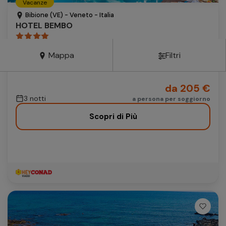
Vacanze
Autonoleggio
Bibione (VE) - Veneto - Italia
HOTEL BEMBO
Autonoleggio
mezza pensione
Parcheggio
Mappa
Filtri
Parcheggio
Include: servizio spiaggia
da 205 €
3 notti
a persona per soggiorno
Scopri di Più