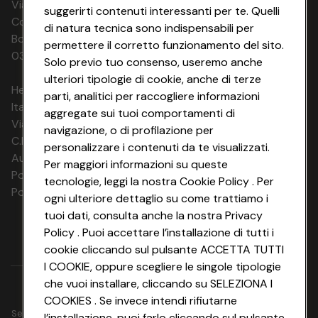
Via Michelino, 59 | 40127 BOLOGNA
suggerirti contenuti interessanti per te. Quelli
Codice Fiscale e Registro Imprese di
di natura tecnica sono indispensabili per
Bologna 00865960157 PARTITA IVA
permettere il corretto funzionamento del sito.
03320960374 CONAD SOC. COOP.
Solo previo tuo consenso, useremo anche
ulteriori tipologie di cookie, anche di terze
HeyConad Viaggi è un servizio gestito da
parti, analitici per raccogliere informazioni
Italia Travel Marketing S.r.l.
aggregate sui tuoi comportamenti di
Via Chiesolina 8 | 37066 Sommacampagna (VR)
navigazione, o di profilazione per
C.F. e P.IVA: 03816060234
personalizzare i contenuti da te visualizzati.
Aut. Prov Verona n. 4737/10
Per maggiori informazioni su queste
Polizza Ass. RC n. 177765037
tecnologie, leggi la nostra Cookie Policy . Per
Polizza Ass. Protection n. 6006000083/F
ogni ulteriore dettaglio su come trattiamo i
tuoi dati, consulta anche la nostra Privacy
Policy . Puoi accettare l’installazione di tutti i
cookie cliccando sul pulsante ACCETTA TUTTI
I COOKIE, oppure scegliere le singole tipologie
che vuoi installare, cliccando su SELEZIONA I
COOKIES . Se invece intendi rifiutarne
Seguici su
l’installazione, puoi farlo cliccando sul pulsante