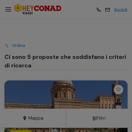
Accedi
Vacanze
Vacanze
Ordina
Esperienze
Esperienze
Ci sono 5 proposte che soddisfano i criteri
di ricerca
Hotel
Hotel
Crociere
Crociere
Traghetti
Traghetti
Mappa
Filtri