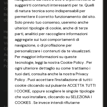
Via Michelino, 59 | 40127 BOLOGNA
suggerirti contenuti interessanti per te. Quelli
Codice Fiscale e Registro Imprese di
di natura tecnica sono indispensabili per
Bologna 00865960157 PARTITA IVA
permettere il corretto funzionamento del sito.
03320960374 CONAD SOC. COOP.
Solo previo tuo consenso, useremo anche
ulteriori tipologie di cookie, anche di terze
HeyConad Viaggi è un servizio gestito da
parti, analitici per raccogliere informazioni
Italia Travel Marketing S.r.l.
aggregate sui tuoi comportamenti di
Via Chiesolina 8 | 37066 Sommacampagna (VR)
navigazione, o di profilazione per
C.F. e P.IVA: 03816060234
personalizzare i contenuti da te visualizzati.
Aut. Prov Verona n. 4737/10
Per maggiori informazioni su queste
Polizza Ass. RC n. 177765037
tecnologie, leggi la nostra Cookie Policy . Per
Polizza Ass. Protection n. 6006000083/F
ogni ulteriore dettaglio su come trattiamo i
tuoi dati, consulta anche la nostra Privacy
Policy . Puoi accettare l’installazione di tutti i
cookie cliccando sul pulsante ACCETTA TUTTI
I COOKIE, oppure scegliere le singole tipologie
che vuoi installare, cliccando su SELEZIONA I
COOKIES . Se invece intendi rifiutarne
Seguici su