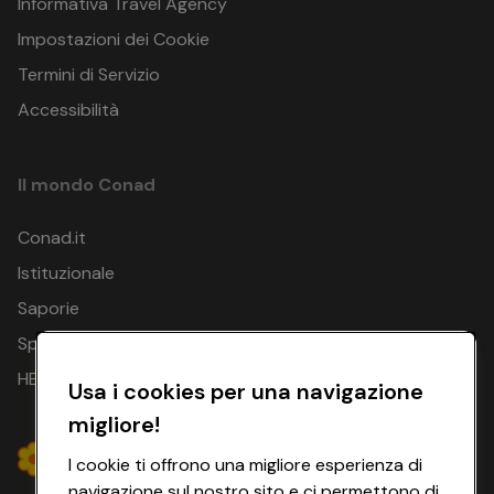
Informativa Travel Agency
Impostazioni dei Cookie
Termini di Servizio
Accessibilità
Il mondo Conad
Conad.it
Istituzionale
Saporie
Spesa Online
HEYCONAD
Usa i cookies per una navigazione
migliore!
I cookie ti offrono una migliore esperienza di
navigazione sul nostro sito e ci permettono di