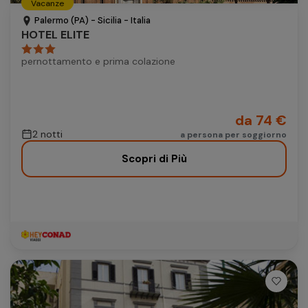
Vacanze
Autonoleggio
Palermo (PA) - Sicilia - Italia
HOTEL ELITE
Autonoleggio
pernottamento e prima colazione
Parcheggio
Parcheggio
da 74 €
2 notti
a persona per soggiorno
Scopri di Più