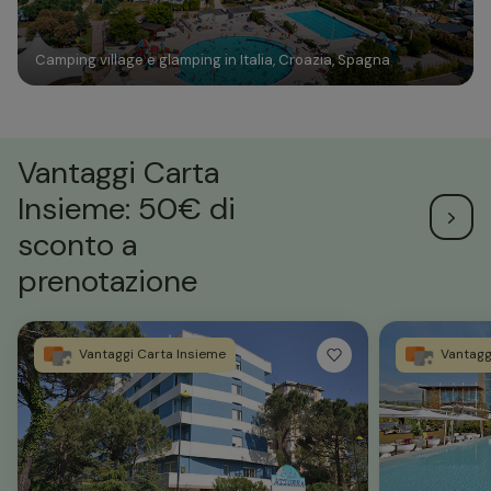
Camping village e glamping in Italia, Croazia, Spagna
Vantaggi Carta
Insieme: 50€ di
sconto a
prenotazione
Vantaggi Carta Insieme
Vantagg