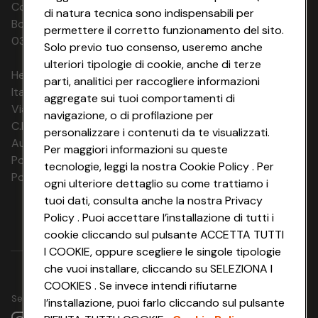
Codice Fiscale e Registro Imprese di
di natura tecnica sono indispensabili per
Bologna 00865960157 PARTITA IVA
permettere il corretto funzionamento del sito.
03320960374 CONAD SOC. COOP.
Solo previo tuo consenso, useremo anche
ulteriori tipologie di cookie, anche di terze
HeyConad Viaggi è un servizio gestito da
parti, analitici per raccogliere informazioni
Italia Travel Marketing S.r.l.
aggregate sui tuoi comportamenti di
Via Chiesolina 8 | 37066 Sommacampagna (VR)
navigazione, o di profilazione per
C.F. e P.IVA: 03816060234
personalizzare i contenuti da te visualizzati.
Aut. Prov Verona n. 4737/10
Per maggiori informazioni su queste
Polizza Ass. RC n. 177765037
tecnologie, leggi la nostra Cookie Policy . Per
Polizza Ass. Protection n. 6006000083/F
ogni ulteriore dettaglio su come trattiamo i
tuoi dati, consulta anche la nostra Privacy
Policy . Puoi accettare l’installazione di tutti i
cookie cliccando sul pulsante ACCETTA TUTTI
I COOKIE, oppure scegliere le singole tipologie
che vuoi installare, cliccando su SELEZIONA I
COOKIES . Se invece intendi rifiutarne
Seguici su
l’installazione, puoi farlo cliccando sul pulsante