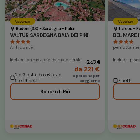
Vacanze
Vacanze
Budoni (SS) - Sardegna - Italia
Lardos - R
VALTUR SARDEGNA BAIA DEI PINI
BEL MARE 
All Inclusive
pernottamen
Include: animazione diurna e serale
Include: pisc
243 €
da 221 €
2 o 3 o 4 o 5 o 6 o 7 o
a persona per
8 o 14 notti
7 notti
soggiorno
Scopri di Più