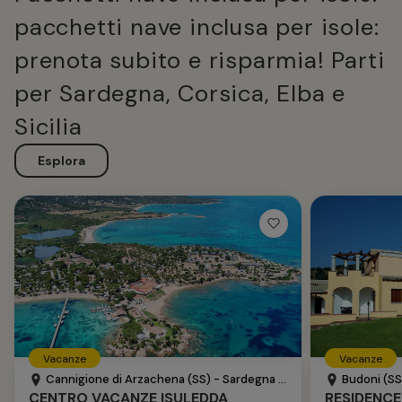
pacchetti nave inclusa per isole:
prenota subito e risparmia! Parti
per Sardegna, Corsica, Elba e
Sicilia
Esplora
Vacanze
Vacanze
Cannigione di Arzachena (SS) - Sardegna - Italia
Budoni (SS)
CENTRO VACANZE ISULEDDA
RESIDENCE