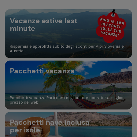
30
31
Aggiungi camera
Vacanze estive last
FINO AL 30%
DI SCONTO
minute
SULLE TUE
VACANZE*
Risparmia e approfitta subito degli sconti per Alpi, Slovenia e
Austria
Pacchetti vacanza
Pacchetti vacanza Parti con i migliori tour operator al miglior
prezzo del web!
Pacchetti nave inclusa
per isole