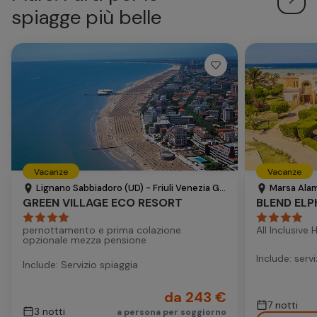
spiagge più belle
Vacanze
Vacanze
Lignano Sabbiadoro (UD) - Friuli Venezia Giulia - Italia
Marsa Alam
GREEN VILLAGE ECO RESORT
BLEND ELP
pernottamento e prima colazione
All Inclusive 
opzionale mezza pensione
Include: serv
Include: Servizio spiaggia
da 243 €
7 notti
3 notti
a persona per soggiorno