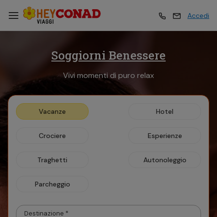
Accedi
Soggiorni Benessere
Vacanze
Vacanze
Vivi momenti di puro relax
Esperienze
Esperienze
Vacanze
Hotel
Hotel
Hotel
Crociere
Esperienze
Crociere
Crociere
Traghetti
Autonoleggio
Parcheggio
Traghetti
Traghetti
Destinazione *