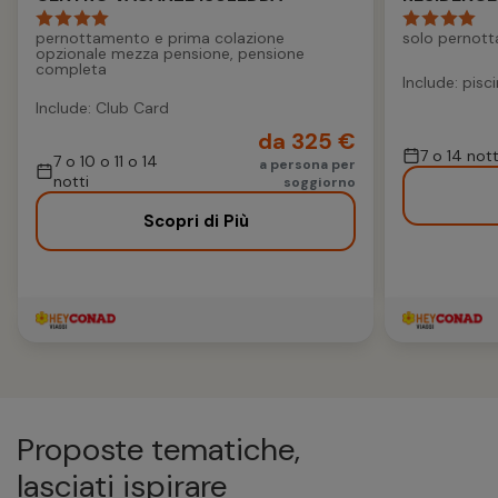
pernottamento e prima colazione
solo pernot
opzionale mezza pensione, pensione
completa
Include: pisc
Include: Club Card
da 325 €
7 o 14 nott
7 o 10 o 11 o 14
a persona per
notti
soggiorno
Scopri di Più
Proposte tematiche,
lasciati ispirare