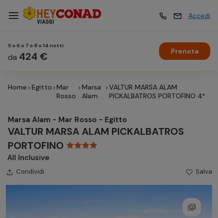
Accedi
5 o 6 o 7 o 8 o 14 notti
Prenota
Vacanze
424 €
Vacanze
da
Home
Egitto
Mar
Marsa
VALTUR MARSA ALAM
Esperienze
Esperienze
Rosso
Alam
PICKALBATROS PORTOFINO 4*
Marsa Alam - Mar Rosso - Egitto
Hotel
Hotel
VALTUR MARSA ALAM PICKALBATROS
PORTOFINO
All Inclusive
Crociere
Crociere
Condividi
Salva
Traghetti
Traghetti