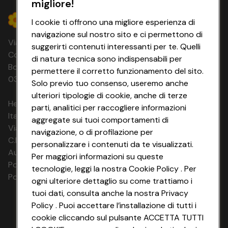
Servizi non inclusi
una con letto matrimoniale king size, la seconda con letti
migliore!
14
€ 1.596
09.08.26 - 23.08.26
Tutti i servizi non espressamente menzionati nella
twin e divano letto, dotate di due servizi. Tutte le
notti
€ 1.756
- 9%
presente descrizione
I cookie ti offrono una migliore esperienza di
tipologie possono avere vista giardino, vista piscina o
vista mare (con relativi supplementi). La struttura
14
€ 1.585
navigazione sul nostro sito e ci permettono di
10.08.26 - 24.08.26
Via Michelino, 59 | 40127 BOLOGNA
notti
€ 1.744
- 9%
alberghiera ha provveduto ad elimianre le più comuni
suggerirti contenuti interessanti per te. Quelli
barriere architettoniche e dispone (su richiesta) di
Codice Fiscale e Registro Imprese di
di natura tecnica sono indispensabili per
14
€ 1.574
camere adatte a clienti con disabilità motoria.
Bologna 00865960157 PARTITA IVA
11.08.26 - 25.08.26
permettere il corretto funzionamento del sito.
notti
€ 1.731
- 9%
03320960374 CONAD SOC. COOP.
Solo previo tuo consenso, useremo anche
12.08.26 - 26.08.26
14
€ 1.562
ulteriori tipologie di cookie, anche di terze
20.03.27 - 03.04.27
notti
€ 1.718
- 9%
HeyConad Viaggi è un servizio gestito da
parti, analitici per raccogliere informazioni
Italia Travel Marketing S.r.l.
aggregate sui tuoi comportamenti di
14
€ 1.551
Via Chiesolina 8 | 37066 Sommacampagna (VR)
13.08.26 - 27.08.26
navigazione, o di profilazione per
notti
€ 1.706
- 9%
C.F. e P.IVA: 03816060234
personalizzare i contenuti da te visualizzati.
Aut. Prov Verona n. 4737/10
14
€ 1.540
Per maggiori informazioni su queste
14.08.26 - 28.08.26
notti
€ 1.694
- 9%
Polizza Ass. RC n. 177765037
tecnologie, leggi la nostra Cookie Policy . Per
Polizza Ass. Protection n. 6006000083/F
ogni ulteriore dettaglio su come trattiamo i
14
€ 1.529
15.08.26 - 29.08.26
notti
€ 1.682
- 9%
tuoi dati, consulta anche la nostra Privacy
Policy . Puoi accettare l’installazione di tutti i
16.08.26 - 24.08.26
€ 931
cookie cliccando sul pulsante ACCETTA TUTTI
8 notti
22.03.27 - 30.03.27
€ 1.024
- 9%