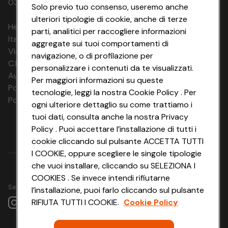
03320960374 CONAD SOC. COOP.
Solo previo tuo consenso, useremo anche
condizionata, TV, cassetta di sicurezza, telefono, e
ulteriori tipologie di cookie, anche di terze
frigobar (riempimento su richiesta a pagamento).
HeyConad Viaggi è un servizio gestito da
parti, analitici per raccogliere informazioni
Italia Travel Marketing S.r.l.
Doppia Classic
aggregate sui tuoi comportamenti di
Via Chiesolina 8 | 37066 Sommacampagna (VR)
Ideale per chi viaggia in coppia o da solo, la camera è
navigazione, o di profilazione per
dotata di letto matrimoniale o due letti singoli secondo le
C.F. e P.IVA: 03816060234
personalizzare i contenuti da te visualizzati.
vostre preferenze. Tutte dotate di aria condizionata, TV,
Aut. Prov Verona n. 4737/10
Per maggiori informazioni su queste
cassetta di sicurezza, telefono e frigobar*. Il bagno
Polizza Ass. RC n. 177765037
tecnologie, leggi la nostra Cookie Policy . Per
privato è dotato di doccia, asciugacapelli e set di
Polizza Ass. Protection n. 6006000083/F
ogni ulteriore dettaglio su come trattiamo i
prodotti da bagno.
Tripla Classic
Ideale per tre persone o per una coppia con bambino, la
tuoi dati, consulta anche la nostra Privacy
camera tripla è dotata di un letto matrimoniale e un letto
Policy . Puoi accettare l’installazione di tutti i
singolo.
Tutte dotate di aria condizionata, TV, cassetta di
cookie cliccando sul pulsante ACCETTA TUTTI
sicurezza, telefono e frigobar*.
Il bagno privato è dotato
I COOKIE, oppure scegliere le singole tipologie
di doccia, asciugacapelli e set di prodotti da bagno.
che vuoi installare, cliccando su SELEZIONA I
Quadrupla Classic
COOKIES . Se invece intendi rifiutarne
Ideale per quattro persone o famiglie con bambini. La
Seguici su
l’installazione, puoi farlo cliccando sul pulsante
camera, matrimoniale o con due letti singoli secondo le
vostre preferenze e con letto a castello, è composta da
RIFIUTA TUTTI I COOKIE.
Cookie Policy
un unico vano.
Tutte dotate di aria condizionata, TV,
cassetta di sicurezza, telefono e frigobar*.
Il bagno