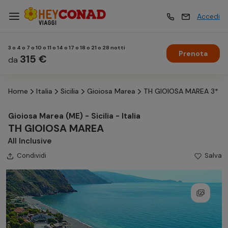
Accedi
3 o 4 o 7 o 10 o 11 o 14 o 17 o 18 o 21 o 28 notti
Prenota
Vacanze
315 €
Vacanze
da
Home
Italia
Sicilia
Gioiosa Marea
TH GIOIOSA MAREA 3*
Esperienze
Esperienze
Gioiosa Marea (ME) - Sicilia - Italia
TH GIOIOSA MAREA
Hotel
Hotel
All Inclusive
Condividi
Salva
Crociere
Crociere
Traghetti
Traghetti