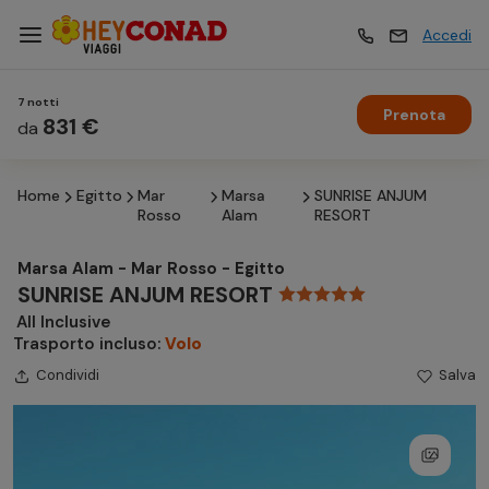
Accedi
7 notti
Prenota
Vacanze
831 €
Vacanze
da
Home
Egitto
Mar
Marsa
SUNRISE ANJUM
Esperienze
Esperienze
Rosso
Alam
RESORT
Marsa Alam - Mar Rosso - Egitto
Hotel
Hotel
SUNRISE ANJUM RESORT
All Inclusive
Trasporto incluso:
Volo
Crociere
Crociere
Condividi
Salva
Traghetti
Traghetti