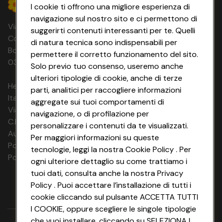
I cookie ti offrono una migliore esperienza di
navigazione sul nostro sito e ci permettono di
Via Michelino, 59 | 40127 BOLOGNA
suggerirti contenuti interessanti per te. Quelli
Codice Fiscale e Registro Imprese di
di natura tecnica sono indispensabili per
Bologna 00865960157 PARTITA IVA
permettere il corretto funzionamento del sito.
03320960374 CONAD SOC. COOP.
Solo previo tuo consenso, useremo anche
ulteriori tipologie di cookie, anche di terze
HeyConad Viaggi è un servizio gestito da
parti, analitici per raccogliere informazioni
Italia Travel Marketing S.r.l.
aggregate sui tuoi comportamenti di
Via Chiesolina 8 | 37066 Sommacampagna (VR)
navigazione, o di profilazione per
C.F. e P.IVA: 03816060234
personalizzare i contenuti da te visualizzati.
Aut. Prov Verona n. 4737/10
Per maggiori informazioni su queste
Polizza Ass. RC n. 177765037
tecnologie, leggi la nostra Cookie Policy . Per
Polizza Ass. Protection n. 6006000083/F
ogni ulteriore dettaglio su come trattiamo i
tuoi dati, consulta anche la nostra Privacy
Policy . Puoi accettare l’installazione di tutti i
cookie cliccando sul pulsante ACCETTA TUTTI
I COOKIE, oppure scegliere le singole tipologie
che vuoi installare, cliccando su SELEZIONA I