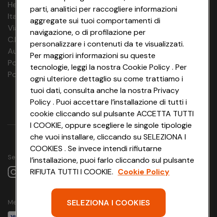
HeyConad Viaggi è un servizio gestito da
parti, analitici per raccogliere informazioni
Italia Travel Marketing S.r.l.
aggregate sui tuoi comportamenti di
Via Chiesolina 8 | 37066 Sommacampagna (VR)
navigazione, o di profilazione per
C.F. e P.IVA: 03816060234
personalizzare i contenuti da te visualizzati.
Aut. Prov Verona n. 4737/10
Per maggiori informazioni su queste
Polizza Ass. RC n. 177765037
tecnologie, leggi la nostra Cookie Policy . Per
Polizza Ass. Protection n. 6006000083/F
ogni ulteriore dettaglio su come trattiamo i
tuoi dati, consulta anche la nostra Privacy
Policy . Puoi accettare l’installazione di tutti i
cookie cliccando sul pulsante ACCETTA TUTTI
I COOKIE, oppure scegliere le singole tipologie
che vuoi installare, cliccando su SELEZIONA I
COOKIES . Se invece intendi rifiutarne
Seguici su
l’installazione, puoi farlo cliccando sul pulsante
RIFIUTA TUTTI I COOKIE.
Cookie Policy
SELEZIONA I COOKIES
Metodo di pagamento