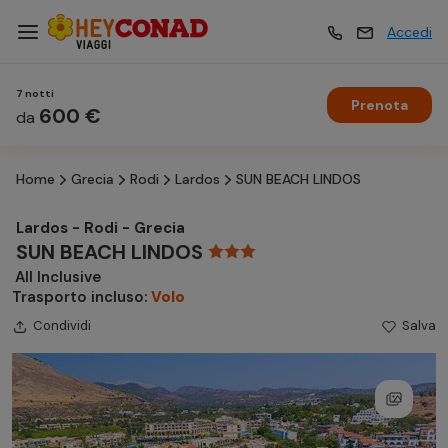
Accedi
7 notti
Prenota
Vacanze
600 €
Vacanze
da
Home
Grecia
Rodi
Lardos
SUN BEACH LINDOS
Esperienze
Esperienze
Lardos - Rodi - Grecia
SUN BEACH LINDOS
Hotel
Hotel
All Inclusive
Trasporto incluso:
Volo
Crociere
Condividi
Salva
Crociere
Traghetti
Traghetti