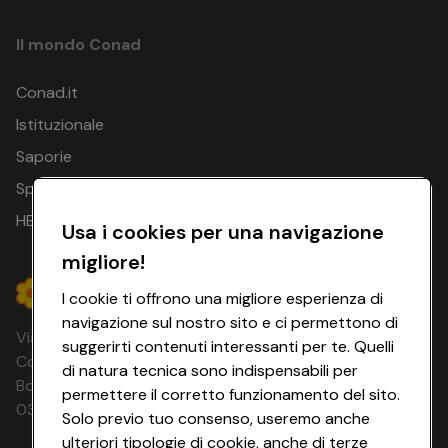
Il mondo Conad
Conad.it
Istituzionale
Saporie
Spesa Online
HEYCONAD
Usa i cookies per una navigazione
migliore!
I cookie ti offrono una migliore esperienza di
navigazione sul nostro sito e ci permettono di
Via Michelino, 59 | 40127 BOLOGNA
suggerirti contenuti interessanti per te. Quelli
Codice Fiscale e Registro Imprese di
di natura tecnica sono indispensabili per
Bologna 00865960157 PARTITA IVA
permettere il corretto funzionamento del sito.
03320960374 CONAD SOC. COOP.
Solo previo tuo consenso, useremo anche
ulteriori tipologie di cookie, anche di terze