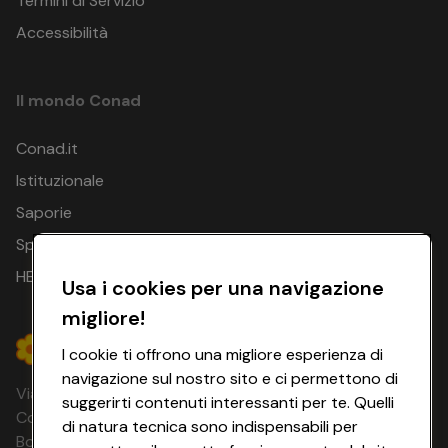
Termini di Servizio
Accessibilità
Il mondo Conad
Conad.it
Istituzionale
Saporie
Spesa Online
HEYCONAD
Usa i cookies per una navigazione
migliore!
I cookie ti offrono una migliore esperienza di
navigazione sul nostro sito e ci permettono di
Via Michelino, 59 | 40127 BOLOGNA
suggerirti contenuti interessanti per te. Quelli
Codice Fiscale e Registro Imprese di
di natura tecnica sono indispensabili per
Bologna 00865960157 PARTITA IVA