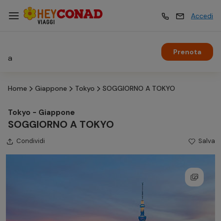
Accedi
Prenota
Vacanze
Vacanze
a
Home
Giappone
Tokyo
SOGGIORNO A TOKYO
Esperienze
Esperienze
Tokyo - Giappone
SOGGIORNO A TOKYO
Hotel
Hotel
Condividi
Salva
Crociere
Crociere
Traghetti
Traghetti