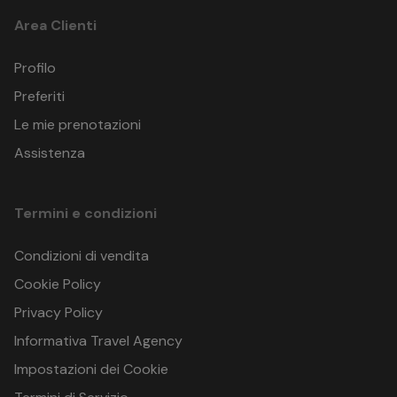
Area Clienti
Profilo
SOGGIORNO A TOKYO
Preferiti
Tokyo
Le mie prenotazioni
Giappone
GPS: ,
Assistenza
Termini e condizioni
Condizioni di vendita
Cookie Policy
Privacy Policy
Informativa Travel Agency
Impostazioni dei Cookie