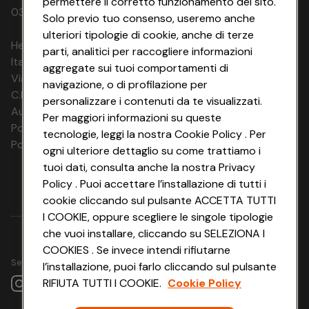
permettere il corretto funzionamento del sito.
03320960374 CONAD SOC. COOP.
Solo previo tuo consenso, useremo anche
ulteriori tipologie di cookie, anche di terze
HeyConad Viaggi è un servizio gestito da
parti, analitici per raccogliere informazioni
Italia Travel Marketing S.r.l.
aggregate sui tuoi comportamenti di
Via Chiesolina 8 | 37066 Sommacampagna (VR)
navigazione, o di profilazione per
C.F. e P.IVA: 03816060234
personalizzare i contenuti da te visualizzati.
Aut. Prov Verona n. 4737/10
Per maggiori informazioni su queste
Polizza Ass. RC n. 177765037
tecnologie, leggi la nostra Cookie Policy . Per
Polizza Ass. Protection n. 6006000083/F
ogni ulteriore dettaglio su come trattiamo i
tuoi dati, consulta anche la nostra Privacy
Policy . Puoi accettare l’installazione di tutti i
cookie cliccando sul pulsante ACCETTA TUTTI
I COOKIE, oppure scegliere le singole tipologie
che vuoi installare, cliccando su SELEZIONA I
COOKIES . Se invece intendi rifiutarne
Seguici su
l’installazione, puoi farlo cliccando sul pulsante
RIFIUTA TUTTI I COOKIE.
Cookie Policy