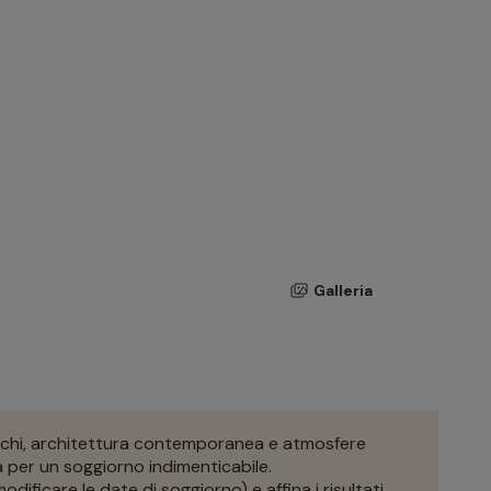
Galleria
reschi, architettura contemporanea e atmosfere
a per un soggiorno indimenticabile.
dificare le date di soggiorno) e affina i risultati