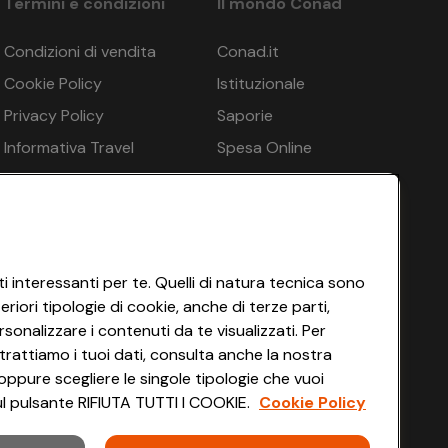
Termini e condizioni
Il mondo Conad
Condizioni di vendita
Conad.it
Cookie Policy
Istituzionale
Privacy Policy
Saporie
Informativa Travel
Spesa Online
Agency
HEYCONAD
Impostazioni dei Cookie
Termini di Servizio
Accessibilità
i interessanti per te. Quelli di natura tecnica sono
iori tipologie di cookie, anche di terze parti,
sonalizzare i contenuti da te visualizzati. Per
trattiamo i tuoi dati, consulta anche la nostra
oppure scegliere le singole tipologie che vuoi
 sul pulsante RIFIUTA TUTTI I COOKIE.
Cookie Policy