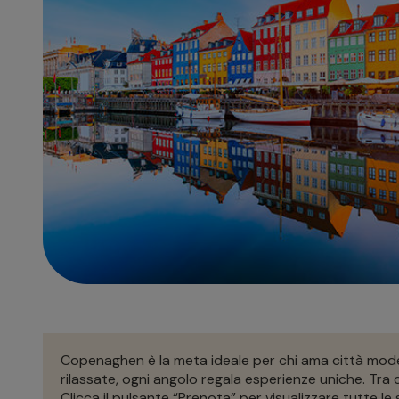
Copenaghen è la meta ideale per chi ama città moder
rilassate, ogni angolo regala esperienze uniche. Tra
Clicca il pulsante “Prenota” per visualizzare tutte le