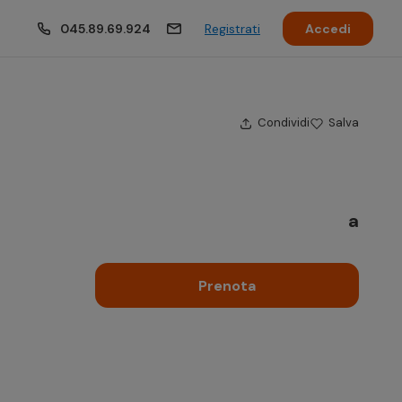
045.89.69.924
Registrati
Accedi
Condividi
Salva
a
Prenota