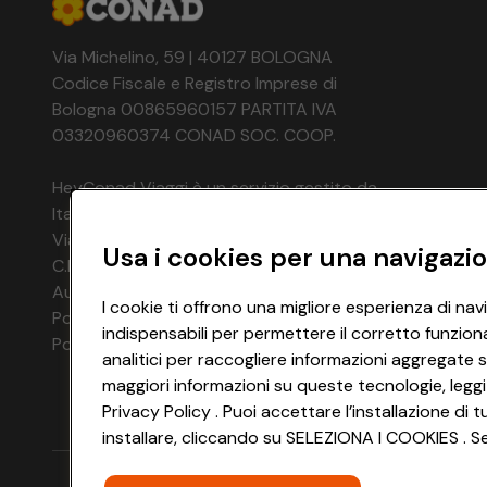
Via Michelino, 59 | 40127 BOLOGNA
Codice Fiscale e Registro Imprese di
Bologna 00865960157 PARTITA IVA
03320960374 CONAD SOC. COOP.
HeyConad Viaggi è un servizio gestito da
Italia Travel Marketing S.r.l.
Via Chiesolina 8 | 37066 Sommacampagna (VR)
Usa i cookies per una navigazio
C.F. e P.IVA: 03816060234
Aut. Prov Verona n. 4737/10
I cookie ti offrono una migliore esperienza di nav
Polizza Ass. RC n. 177765037
indispensabili per permettere il corretto funzion
Polizza Ass. Protection n. 6006000083/F
analitici per raccogliere informazioni aggregate s
maggiori informazioni su queste tecnologie, leggi
Privacy Policy . Puoi accettare l’installazione d
installare, cliccando su SELEZIONA I COOKIES . Se 
SOGGIORNO A COPENHAGEN