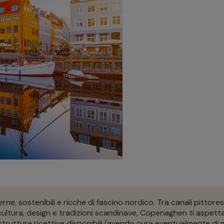
ne, sostenibili e ricche di fascino nordico. Tra canali pitto
 cultura, design e tradizioni scandinave, Copenaghen ti aspett
 strutture ricettive disponibili (avendo cura eventualmente di mo