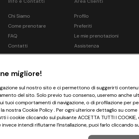
Info e Contatti
Area Clienti
Chi Siamo
Profilo
Come prenotare
Preferiti
FAQ
Le mie prenotazioni
Contatti
Assistenza
ne migliore!
igazione sul nostro sito e ci permettono di suggerirti contenut
amento del sito. Solo previo tuo consenso, useremo anche ulter
ui tuoi comportamenti di navigazione, o di profilazione per per
 la nostra Cookie Policy . Per ogni ulteriore dettaglio su come 
i tutti i cookie cliccando sul pulsante ACCETTA TUTTI I COOKIE, 
invece intendi rifiutarne l’installazione, puoi farlo cliccando