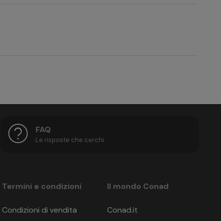
deluxe Camera Quadrupla dépendance smart
lePay
€ 59
 8 giorni prima della partenza: 50%, da 7 a 4 giorni
rasferimenti, autonoleggio) la penale è sempre 100%,
€ 59
FAQ
€ 59
Le risposte che cerchi
€ 59
TRAVEL MARKETING di Eurotours Italia S.r.l., Via
iseversicherung AG n. 62540178-RC16. In base all’art.
Asciugamani - gratuito, Biancheria da cucina - gratuito
€ 65
Termini e condizioni
Il mondo Conad
€ 65
Condizioni di vendita
Conad.it
€ 59