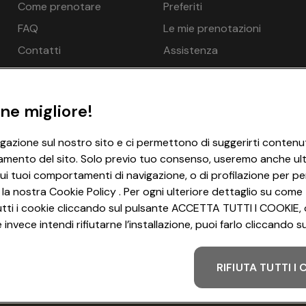
Come prenotare
Preferiti
€ 36
FAQ
Le mie prenotazioni
€ 36
Contatti
Assistenza
€ 36
r 2 persone 1x, Letto con le sponde possibile per una persona i
o, Carta igienica - gratuito, Biancheria da letto - gratuito, 
ne migliore!
fero
igazione sul nostro sito e ci permettono di suggerirti contenut
IFI - gratuito
amento del sito. Solo previo tuo consenso, useremo anche ulter
ui tuoi comportamenti di navigazione, o di profilazione per per
 la nostra Cookie Policy . Per ogni ulteriore dettaglio su come 
i tutti i cookie cliccando sul pulsante ACCETTA TUTTI I COOKIE, 
invece intendi rifiutarne l’installazione, puoi farlo cliccando
RIFIUTA TUTTI I
Metodo di pagamento