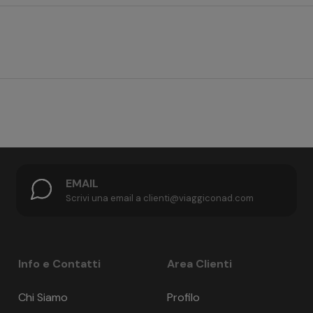
ntro le ore 10:00.
e 11:00 ore, Area soggiorno, Ascensore
ssi
standard Camera Doppia smart 'Budget'
a EC), Visa, Mastercard, Diners Club, American Express, App
€ 36
tenza: 10%, da 29 a 14 giorni prima della partenza: 40%, da 13 a
partenza: 100%. Per la quota parte dei trasporti (nave, volo, t
€ 36
renotazione online.
EMAIL
€ 36
Scrivi una email a clienti@viaggiconad.com
€ 36
della prenotazione. Organizzazione tecnica: EUROTOURS ITALIA 
onde possibile per una persona in più: No
erona n. 4737/10 del 15/09/2010. Polizza Ass. Europaische Re
o, Carta igienica - gratuito, Biancheria da letto - gratuito, 
€ 42
 farsi sostituire fino a 4 giorni prima della data di partenza.
Info e Contatti
Area Clienti
ifero, Microonde
€ 42
IFI - gratuito
Chi Siamo
Profilo
€ 36