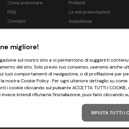
Come prenotare
Preferiti
€ 132
FAQ
Le mie prenotazioni
 4 m, Zona sauna: Bambini da 16 anni - gratuito, Bagno di vapo
€ 132
Contatti
Assistenza
elax, Zona nuda, Massaggi - su richiesta, opzionale a pagamento
€ 132
ne migliore!
igazione sul nostro sito e ci permettono di suggerirti contenut
amento del sito. Solo previo tuo consenso, useremo anche ulter
€ 253
 1 persona 1x, Letto con le sponde possibile per una persona in 
ui tuoi comportamenti di navigazione, o di profilazione per per
to, Carta igienica - gratuito, Biancheria da letto - gratuito, 
 la nostra Cookie Policy . Per ogni ulteriore dettaglio su come 
cappatoio - gratuito, Ciabatte - opzionale a pagamento in l
i tutti i cookie cliccando sul pulsante ACCETTA TUTTI I COOKIE, 
IFI - gratuito
invece intendi rifiutarne l’installazione, puoi farlo cliccando
€ 132
RIFIUTA TUTTI I
Metodo di pagamento
€ 132
€ 132