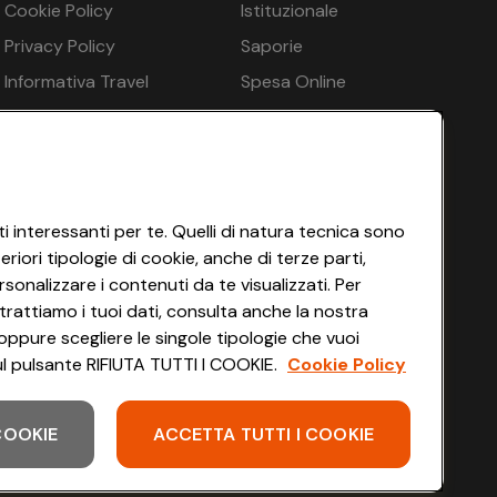
Cookie Policy
Istituzionale
€ 144
Privacy Policy
Saporie
re 1x - gratuito, Sauna finlandese - gratuito, Biosauna
€ 144
Informativa Travel
Spesa Online
 in loco
Agency
HEYCONAD
€ 144
Impostazioni dei Cookie
Termini di Servizio
Accessibilità
i interessanti per te. Quelli di natura tecnica sono
iori tipologie di cookie, anche di terze parti,
n.d.
più: Sì
sonalizzare i contenuti da te visualizzati. Per
Asciugamani - gratuito
trattiamo i tuoi dati, consulta anche la nostra
oco, CHF 3,00 per persona e a soggiorno
oppure scegliere le singole tipologie che vuoi
 sul pulsante RIFIUTA TUTTI I COOKIE.
Cookie Policy
€ 144
 COOKIE
ACCETTA TUTTI I COOKIE
Scarica l'app
€ 144
n.d.