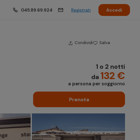
045.89.69.924
Registrati
Accedi
Condividi
Salva
1 o 2 notti
132 €
da
a persona per soggiorno
Prenota