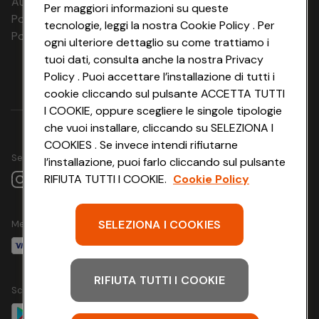
Aut. Prov Verona n. 4737/10
Per maggiori informazioni su queste
07.04.27 - 10.04.27
Polizza Ass. RC n. 177765037
tecnologie, leggi la nostra Cookie Policy . Per
08.04.27 - 11.04.27
Polizza Ass. Protection n. 6006000083/F
09.04.27 -
ogni ulteriore dettaglio su come trattiamo i
12.04.27
tuoi dati, consulta anche la nostra Privacy
10.04.27 - 13.04.27
Policy . Puoi accettare l’installazione di tutti i
11.04.27 - 14.04.27
12.04.27 - 15.04.27
cookie cliccando sul pulsante ACCETTA TUTTI
13.04.27 - 16.04.27
I COOKIE, oppure scegliere le singole tipologie
14.04.27 - 17.04.27
che vuoi installare, cliccando su SELEZIONA I
15.04.27 - 18.04.27
16.04.27 - 19.04.27
COOKIES . Se invece intendi rifiutarne
17.04.27 - 20.04.27
Seguici su
l’installazione, puoi farlo cliccando sul pulsante
18.04.27 - 21.04.27
RIFIUTA TUTTI I COOKIE.
Cookie Policy
19.04.27 - 22.04.27
20.04.27 -
23.04.27
21.04.27 -
SELEZIONA I COOKIES
Metodo di pagamento
24.04.27
22.04.27 -
25.04.27
23.04.27 -
RIFIUTA TUTTI I COOKIE
26.04.27
Scarica l'app
24.04.27 -
27.04.27