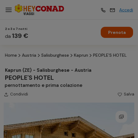
Accedi
2 o 3 o 7 notti
Prenota
Vacanze
139 €
Vacanze
da
Home
Austria
Salisburghese
Kaprun
PEOPLE'S HOTEL
Esperienze
Esperienze
Kaprun (ZE) - Salisburghese - Austria
PEOPLE'S HOTEL
Hotel
Hotel
pernottamento e prima colazione
Condividi
Salva
Crociere
Crociere
Traghetti
Traghetti