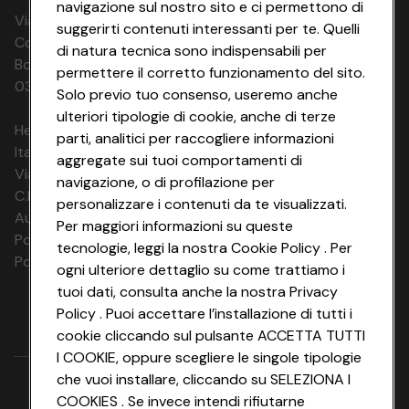
navigazione sul nostro sito e ci permettono di
Via Michelino, 59 | 40127 BOLOGNA
suggerirti contenuti interessanti per te. Quelli
Codice Fiscale e Registro Imprese di
di natura tecnica sono indispensabili per
Bologna 00865960157 PARTITA IVA
permettere il corretto funzionamento del sito.
03320960374 CONAD SOC. COOP.
Solo previo tuo consenso, useremo anche
ulteriori tipologie di cookie, anche di terze
HeyConad Viaggi è un servizio gestito da
parti, analitici per raccogliere informazioni
Italia Travel Marketing S.r.l.
aggregate sui tuoi comportamenti di
Via Chiesolina 8 | 37066 Sommacampagna (VR)
navigazione, o di profilazione per
C.F. e P.IVA: 03816060234
personalizzare i contenuti da te visualizzati.
Aut. Prov Verona n. 4737/10
Per maggiori informazioni su queste
Polizza Ass. RC n. 177765037
tecnologie, leggi la nostra Cookie Policy . Per
Polizza Ass. Protection n. 6006000083/F
ogni ulteriore dettaglio su come trattiamo i
tuoi dati, consulta anche la nostra Privacy
Policy . Puoi accettare l’installazione di tutti i
cookie cliccando sul pulsante ACCETTA TUTTI
I COOKIE, oppure scegliere le singole tipologie
che vuoi installare, cliccando su SELEZIONA I
COOKIES . Se invece intendi rifiutarne