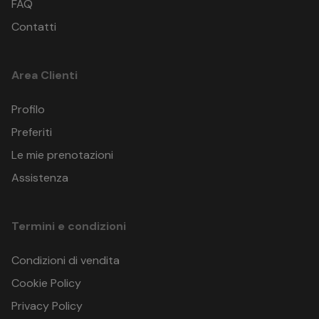
FAQ
Contatti
Area Clienti
Profilo
ParkinGO
Via Eugenio Montale, 2 20054 Novegro Tregarezzo (MI)
Preferiti
Italia, Europa
Le mie prenotazioni
Parcheggi
GPS: 45.4668656 , 9.281139699999999
Assistenza
Termini e condizioni
Condizioni di vendita
Cookie Policy
Privacy Policy