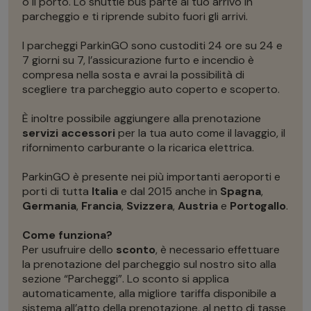
o il porto. Lo shuttle bus parte al tuo arrivo in
parcheggio e ti riprende subito fuori gli arrivi.
I parcheggi ParkinGO sono custoditi 24 ore su 24 e
7 giorni su 7, l’assicurazione furto e incendio è
compresa nella sosta e avrai la possibilità di
scegliere tra parcheggio auto coperto e scoperto.
È inoltre possibile aggiungere alla prenotazione
servizi accessori
per la tua auto come il lavaggio, il
rifornimento carburante o la ricarica elettrica.
ParkinGO è presente nei più importanti aeroporti e
porti di tutta
Italia
e dal 2015 anche in
Spagna
,
Germania
,
Francia
,
Svizzera
,
Austria
e
Portogallo
.
Come funziona?
Per usufruire dello
sconto
, è necessario effettuare
la prenotazione del parcheggio sul nostro sito alla
sezione “Parcheggi”. Lo sconto si applica
automaticamente, alla migliore tariffa disponibile a
sistema all’atto della prenotazione, al netto di tasse