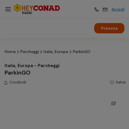
Accedi
Prenota
Vacanze
Vacanze
Home
Parcheggi
Italia, Europa
ParkinGO
Esperienze
Esperienze
Italia, Europa - Parcheggi
ParkinGO
Hotel
Hotel
Condividi
Salva
Crociere
Crociere
Traghetti
Traghetti