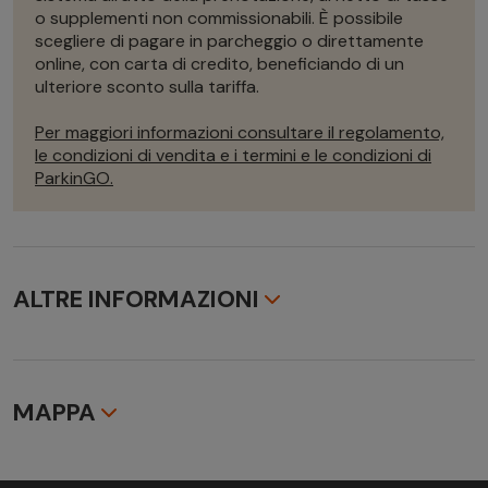
o supplementi non commissionabili. È possibile
scegliere di pagare in parcheggio o direttamente
online, con carta di credito, beneficiando di un
ulteriore sconto sulla tariffa.
Per maggiori informazioni consultare il regolamento,
le condizioni di vendita e i termini e le condizioni di
ParkinGO.
ALTRE INFORMAZIONI
Note
Lo sconto sui parcheggi è applicato alla migliore tariffa
disponibile a sistema all’atto della prenotazione, al netto
MAPPA
di tasse o supplementi non commissionabili. Si applicano i
Termini e le condizioni di ParkinGO.