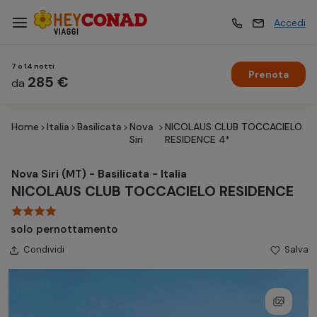
Accedi
7 o 14 notti
Prenota
Vacanze
285 €
Vacanze
da
Home
Italia
Basilicata
Nova
NICOLAUS CLUB TOCCACIELO
Esperienze
Esperienze
Siri
RESIDENCE 4*
Nova Siri (MT) - Basilicata - Italia
Hotel
Hotel
NICOLAUS CLUB TOCCACIELO RESIDENCE
solo pernottamento
Crociere
Crociere
Condividi
Salva
Traghetti
Traghetti