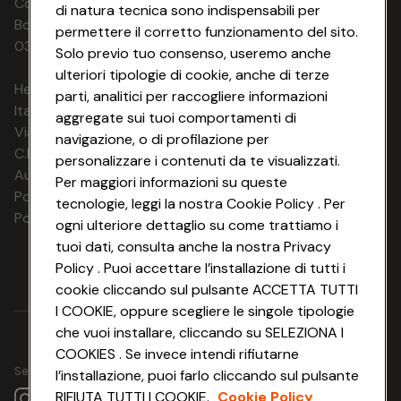
riconsegnate entro le ore 10:00 del giorno di partenza.
balcone; Trilo 4+1 posti letto, con doppia esposizione e
Codice Fiscale e Registro Imprese di
di natura tecnica sono indispensabili per
doppio balcone, composto da 2 camere
Bologna 00865960157 PARTITA IVA
permettere il corretto funzionamento del sito.
Servizi non inclusi
matrimoniali/doppie e soggiorno con angolo cottura; Trilo
03320960374 CONAD SOC. COOP.
Solo previo tuo consenso, useremo anche
Tutti i servizi non espressamente menzionati nella
5+1 posti letto, con doppia esposizione e doppio balcone,
ulteriori tipologie di cookie, anche di terze
presente descrizione
composto da 2 camere matrimoniali/doppie, soggiorno
HeyConad Viaggi è un servizio gestito da
con angolo cottura e divano letto singolo o doppio. Il “+1”
parti, analitici per raccogliere informazioni
Italia Travel Marketing S.r.l.
indica il letto supplementare disponibile su richiesta del
aggregate sui tuoi comportamenti di
Via Chiesolina 8 | 37066 Sommacampagna (VR)
cliente. Tutti gli appartamenti dispongono di zona living
navigazione, o di profilazione per
con angolo cottura a induzione elettrica, forno a
C.F. e P.IVA: 03816060234
personalizzare i contenuti da te visualizzati.
microonde e frigorifero. La struttura è priva di barriere
Aut. Prov Verona n. 4737/10
Per maggiori informazioni su queste
architettoniche e dispone di 2 camere e 4 appartamenti
Polizza Ass. RC n. 177765037
tecnologie, leggi la nostra Cookie Policy . Per
per disabili.
Polizza Ass. Protection n. 6006000083/F
ogni ulteriore dettaglio su come trattiamo i
tuoi dati, consulta anche la nostra Privacy
Policy . Puoi accettare l’installazione di tutti i
cookie cliccando sul pulsante ACCETTA TUTTI
I COOKIE, oppure scegliere le singole tipologie
che vuoi installare, cliccando su SELEZIONA I
COOKIES . Se invece intendi rifiutarne
Seguici su
l’installazione, puoi farlo cliccando sul pulsante
RIFIUTA TUTTI I COOKIE.
Cookie Policy