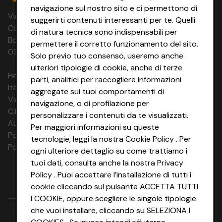
navigazione sul nostro sito e ci permettono di
Via Michelino, 59 | 40127 BOLOGNA
suggerirti contenuti interessanti per te. Quelli
Codice Fiscale e Registro Imprese di
di natura tecnica sono indispensabili per
Bologna 00865960157 PARTITA IVA
permettere il corretto funzionamento del sito.
03320960374 CONAD SOC. COOP.
Solo previo tuo consenso, useremo anche
ulteriori tipologie di cookie, anche di terze
HeyConad Viaggi è un servizio gestito da
parti, analitici per raccogliere informazioni
Italia Travel Marketing S.r.l.
aggregate sui tuoi comportamenti di
Via Chiesolina 8 | 37066 Sommacampagna (VR)
navigazione, o di profilazione per
C.F. e P.IVA: 03816060234
personalizzare i contenuti da te visualizzati.
Aut. Prov Verona n. 4737/10
Per maggiori informazioni su queste
Polizza Ass. RC n. 177765037
tecnologie, leggi la nostra Cookie Policy . Per
Polizza Ass. Protection n. 6006000083/F
ogni ulteriore dettaglio su come trattiamo i
tuoi dati, consulta anche la nostra Privacy
Policy . Puoi accettare l’installazione di tutti i
cookie cliccando sul pulsante ACCETTA TUTTI
I COOKIE, oppure scegliere le singole tipologie
che vuoi installare, cliccando su SELEZIONA I