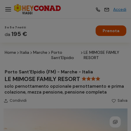
Accedi
3 o 5 o 7 notti
Prenota
Vacanze
195 €
Vacanze
da
Home
Italia
Marche
Porto
LE MIMOSE FAMILY
Esperienze
Esperienze
Sant'Elpidio
RESORT
Porto Sant'Elpidio (FM) - Marche - Italia
Hotel
Hotel
LE MIMOSE FAMILY RESORT
solo pernottamento opzionale pernottamento e prima
colazione, mezza pensione, pensione completa
Crociere
Crociere
Condividi
Salva
Traghetti
Traghetti