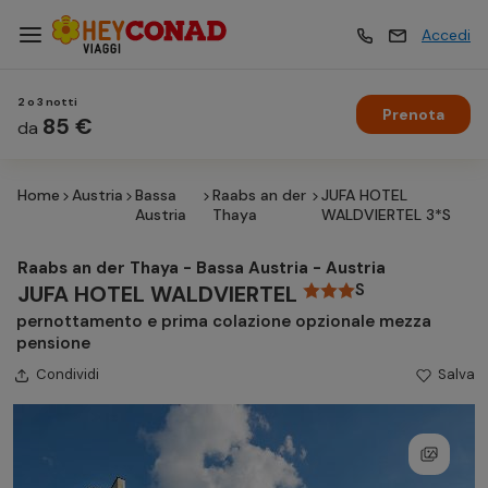
Accedi
2 o 3 notti
Prenota
Vacanze
85 €
Vacanze
da
Home
Austria
Bassa
Raabs an der
JUFA HOTEL
Esperienze
Esperienze
Austria
Thaya
WALDVIERTEL 3*S
Raabs an der Thaya - Bassa Austria - Austria
Hotel
Hotel
S
JUFA HOTEL WALDVIERTEL
pernottamento e prima colazione opzionale mezza
pensione
Crociere
Crociere
Condividi
Salva
Traghetti
Traghetti