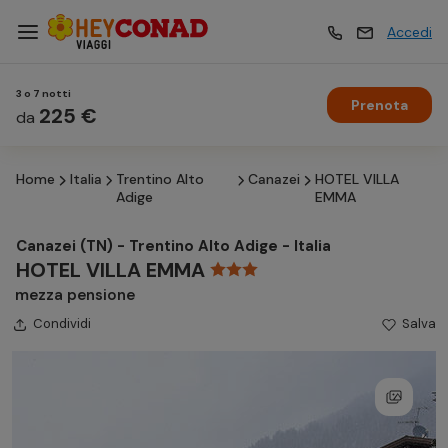
Accedi
3 o 7 notti
Prenota
Vacanze
225 €
Vacanze
da
Home
Italia
Trentino Alto
Canazei
HOTEL VILLA
Esperienze
Esperienze
Adige
EMMA
Canazei (TN) - Trentino Alto Adige - Italia
Hotel
Hotel
HOTEL VILLA EMMA
mezza pensione
Condividi
Crociere
Salva
Crociere
Traghetti
Traghetti