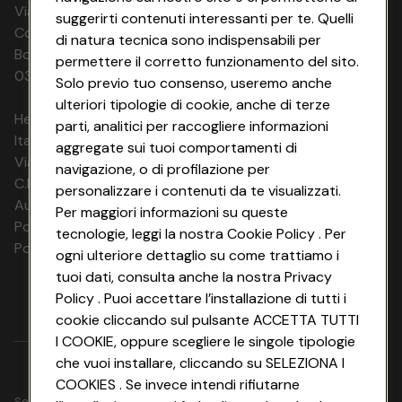
Via Michelino, 59 | 40127 BOLOGNA
suggerirti contenuti interessanti per te. Quelli
Codice Fiscale e Registro Imprese di
di natura tecnica sono indispensabili per
Bologna 00865960157 PARTITA IVA
permettere il corretto funzionamento del sito.
03320960374 CONAD SOC. COOP.
Solo previo tuo consenso, useremo anche
ulteriori tipologie di cookie, anche di terze
HeyConad Viaggi è un servizio gestito da
parti, analitici per raccogliere informazioni
Italia Travel Marketing S.r.l.
aggregate sui tuoi comportamenti di
Via Chiesolina 8 | 37066 Sommacampagna (VR)
navigazione, o di profilazione per
C.F. e P.IVA: 03816060234
personalizzare i contenuti da te visualizzati.
Aut. Prov Verona n. 4737/10
Per maggiori informazioni su queste
Polizza Ass. RC n. 177765037
tecnologie, leggi la nostra Cookie Policy . Per
Polizza Ass. Protection n. 6006000083/F
ogni ulteriore dettaglio su come trattiamo i
tuoi dati, consulta anche la nostra Privacy
Policy . Puoi accettare l’installazione di tutti i
cookie cliccando sul pulsante ACCETTA TUTTI
I COOKIE, oppure scegliere le singole tipologie
che vuoi installare, cliccando su SELEZIONA I
COOKIES . Se invece intendi rifiutarne
Seguici su