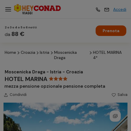
Accedi
2 o 3 o 4 o 5 o 6 notti
Prenota
Vacanze
88 €
Vacanze
da
Home
Croazia
Istria
Moscenicka
HOTEL MARINA
Esperienze
Esperienze
Draga
4*
Moscenicka Draga - Istria - Croazia
Hotel
Hotel
HOTEL MARINA
mezza pensione opzionale pensione completa
Condividi
Crociere
Salva
Crociere
Traghetti
Traghetti