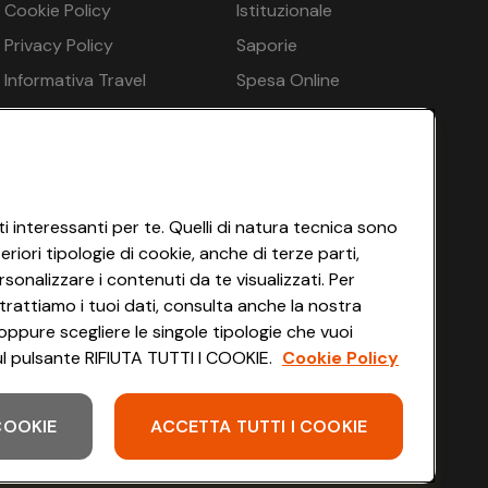
€ 225
Cookie Policy
Istituzionale
Privacy Policy
Saporie
€ 225
Informativa Travel
Spesa Online
l caffè
Agency
HEYCONAD
€ 225
Impostazioni dei Cookie
Termini di Servizio
€ 225
Accessibilità
i interessanti per te. Quelli di natura tecnica sono
iori tipologie di cookie, anche di terze parti,
€ 674
sonalizzare i contenuti da te visualizzati. Per
trattiamo i tuoi dati, consulta anche la nostra
l caffè
€ 225
oppure scegliere le singole tipologie che vuoi
 sul pulsante RIFIUTA TUTTI I COOKIE.
Cookie Policy
€ 225
 COOKIE
ACCETTA TUTTI I COOKIE
Scarica l'app
€ 164