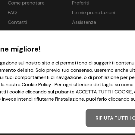
d.
n.d.
Come prenotare
Preferiti
FAQ
Le mie prenotazioni
d.
€ 198
Contatti
Assistenza
nde possibile per una persona in più: Sì
razza, Minibar - opzionale a pagamento in loco, Macchina per i
d.
€ 198
IFI - gratuito
ne migliore!
57
€ 198
iano terra
igazione sul nostro sito e ci permettono di suggerirti contenut
amento del sito. Solo previo tuo consenso, useremo anche ulter
d.
€ 593
ui tuoi comportamenti di navigazione, o di profilazione per per
nde possibile per una persona in più: Sì
 la nostra Cookie Policy . Per ogni ulteriore dettaglio su come 
razza, Minibar - opzionale a pagamento in loco, Macchina per i
57
€ 198
i tutti i cookie cliccando sul pulsante ACCETTA TUTTI I COOKIE, 
invece intendi rifiutarne l’installazione, puoi farlo cliccando
IFI - gratuito
57
n.d.
riore
RIFIUTA TUTTI I
Metodo di pagamento
d.
n.d.