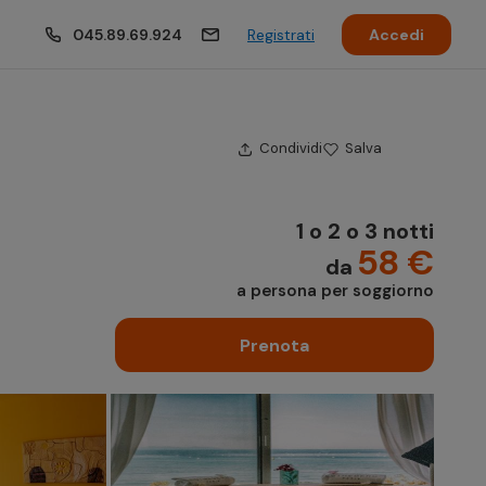
045.89.69.924
Registrati
Accedi
Condividi
Salva
1 o 2 o 3 notti
58 €
da
a persona per soggiorno
Prenota