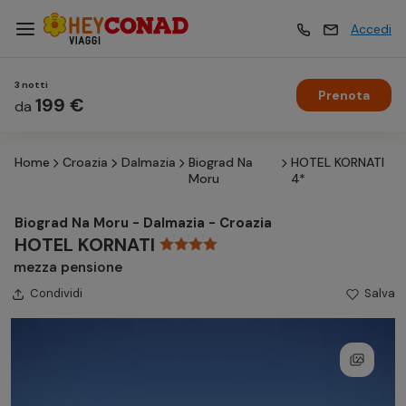
Accedi
3 notti
Prenota
Vacanze
199 €
Vacanze
da
Home
Croazia
Dalmazia
Biograd Na
HOTEL KORNATI
Esperienze
Esperienze
Moru
4*
Biograd Na Moru - Dalmazia - Croazia
Hotel
Hotel
HOTEL KORNATI
mezza pensione
Condividi
Crociere
Salva
Crociere
Traghetti
Traghetti