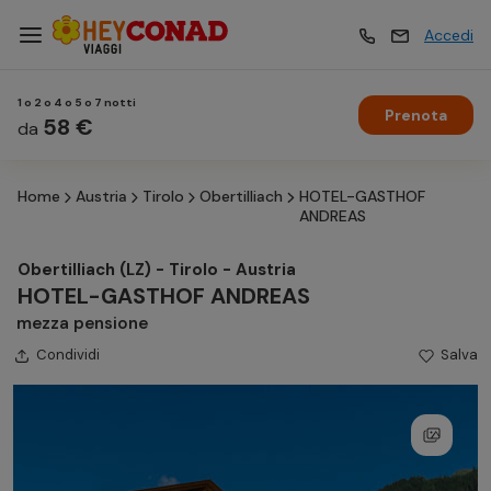
Accedi
1 o 2 o 4 o 5 o 7 notti
Prenota
Vacanze
58 €
Vacanze
da
Home
Austria
Tirolo
Obertilliach
HOTEL-GASTHOF
Esperienze
Esperienze
ANDREAS
Obertilliach (LZ) - Tirolo - Austria
Hotel
Hotel
HOTEL-GASTHOF ANDREAS
mezza pensione
Condividi
Crociere
Salva
Crociere
Traghetti
Traghetti