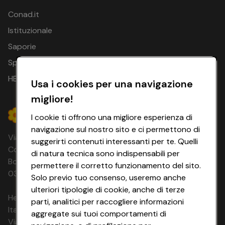
Conad.it
22.09.26 -
2 notti
€ 137
€ 128
24.09.26
Istituzionale
Saporie
23.09.26 -
2 notti
€ 137
€ 128
25.09.26
Spesa Online
24.09.26 -
HEYCONAD
2 notti
€ 137
€ 128
Usa i cookies per una navigazione
26.09.26
migliore!
25.09.26 -
2 notti
€ 137
€ 128
27.09.26
I cookie ti offrono una migliore esperienza di
navigazione sul nostro sito e ci permettono di
26.09.26 -
Via Michelino, 59 | 40127 BOLOGNA
2 notti
€ 137
€ 128
suggerirti contenuti interessanti per te. Quelli
28.09.26
Codice Fiscale e Registro Imprese di
di natura tecnica sono indispensabili per
Bologna 00865960157 PARTITA IVA
27.09.26 -
permettere il corretto funzionamento del sito.
2 notti
€ 137
€ 128
03320960374 CONAD SOC. COOP.
29.09.26
Solo previo tuo consenso, useremo anche
ulteriori tipologie di cookie, anche di terze
28.09.26 -
HeyConad Viaggi è un servizio gestito da
2 notti
€ 137
€ 128
parti, analitici per raccogliere informazioni
30.09.26
Italia Travel Marketing S.r.l.
aggregate sui tuoi comportamenti di
Via Chiesolina 8 | 37066 Sommacampagna (VR)
30.09.26 -