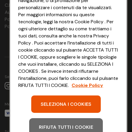
navigazione, o di profilazione per
2 notti
€ 137
€ 128
C.F. e P.IVA: 03816060234
02.10.26
personalizzare i contenuti da te visualizzati.
Aut. Prov Verona n. 4737/10
Per maggiori informazioni su queste
01.10.26 - 03.10.26
2 notti
€ 137
€ 128
Polizza Ass. RC n. 177765037
tecnologie, leggi la nostra Cookie Policy . Per
Polizza Ass. Protection n. 6006000083/F
ogni ulteriore dettaglio su come trattiamo i
02.10.26 -
2 notti
€ 137
€ 128
04.10.26
tuoi dati, consulta anche la nostra Privacy
Policy . Puoi accettare l’installazione di tutti i
03.10.26 - 05.10.26
2 notti
€ 137
€ 128
cookie cliccando sul pulsante ACCETTA TUTTI
I COOKIE, oppure scegliere le singole tipologie
04.10.26 -
2 notti
€ 137
€ 128
06.10.26
che vuoi installare, cliccando su SELEZIONA I
COOKIES . Se invece intendi rifiutarne
05.10.26 - 07.10.26
2 notti
€ 137
€ 128
Seguici su
l’installazione, puoi farlo cliccando sul pulsante
RIFIUTA TUTTI I COOKIE.
Cookie Policy
06.10.26 - 08.10.26
2 notti
€ 137
€ 128
07.10.26 - 09.10.26
2 notti
€ 137
€ 128
SELEZIONA I COOKIES
Metodo di pagamento
08.10.26 - 10.10.26
2 notti
€ 137
€ 128
09.10.26 - 11.10.26
2 notti
€ 137
€ 128
RIFIUTA TUTTI I COOKIE
Scarica l'app