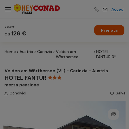
Accedi
2 notti
Prenota
Vacanze
126 €
Vacanze
da
Home
Austria
Carinzia
Velden am
HOTEL
Esperienze
Esperienze
Wörthersee
FANTUR 3*
Velden am Wörthersee (VL) - Carinzia - Austria
Hotel
Hotel
HOTEL FANTUR
mezza pensione
Condividi
Crociere
Salva
Crociere
Traghetti
Traghetti