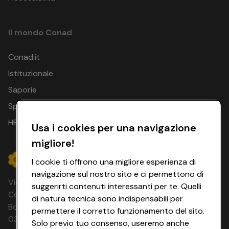
Il mondo Conad
Conad.it
Istituzionale
Saporie
Spesa Online
HEYCONAD
Usa i cookies per una navigazione
migliore!
I cookie ti offrono una migliore esperienza di
navigazione sul nostro sito e ci permettono di
Via Michelino, 59 | 40127 BOLOGNA
suggerirti contenuti interessanti per te. Quelli
Codice Fiscale e Registro Imprese di
di natura tecnica sono indispensabili per
Bologna 00865960157 PARTITA IVA
permettere il corretto funzionamento del sito.
03320960374 CONAD SOC. COOP.
Solo previo tuo consenso, useremo anche