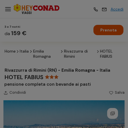
Accedi
3 o 7 notti
Prenota
Vacanze
159 €
Vacanze
da
Home
Italia
Emilia
Rivazzurra di
HOTEL
Esperienze
Esperienze
Romagna
Rimini
FABIUS
Rivazzurra di Rimini (RN) - Emilia Romagna - Italia
Hotel
Hotel
HOTEL FABIUS
pensione completa con bevande ai pasti
Condividi
Crociere
Salva
Crociere
Traghetti
Traghetti