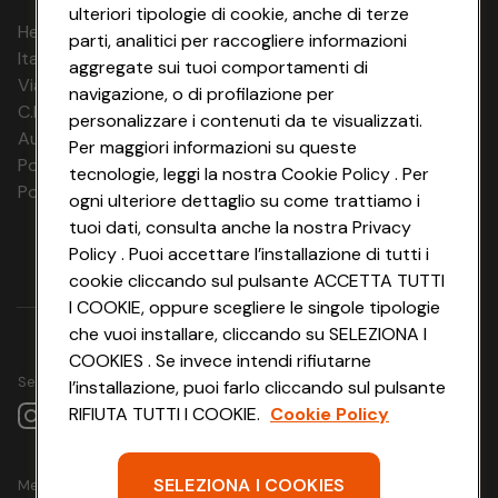
ulteriori tipologie di cookie, anche di terze
HeyConad Viaggi è un servizio gestito da
parti, analitici per raccogliere informazioni
Italia Travel Marketing S.r.l.
aggregate sui tuoi comportamenti di
Via Chiesolina 8 | 37066 Sommacampagna (VR)
navigazione, o di profilazione per
C.F. e P.IVA: 03816060234
personalizzare i contenuti da te visualizzati.
Aut. Prov Verona n. 4737/10
Per maggiori informazioni su queste
Polizza Ass. RC n. 177765037
tecnologie, leggi la nostra Cookie Policy . Per
Polizza Ass. Protection n. 6006000083/F
ogni ulteriore dettaglio su come trattiamo i
tuoi dati, consulta anche la nostra Privacy
Policy . Puoi accettare l’installazione di tutti i
cookie cliccando sul pulsante ACCETTA TUTTI
I COOKIE, oppure scegliere le singole tipologie
che vuoi installare, cliccando su SELEZIONA I
COOKIES . Se invece intendi rifiutarne
Seguici su
l’installazione, puoi farlo cliccando sul pulsante
RIFIUTA TUTTI I COOKIE.
Cookie Policy
SELEZIONA I COOKIES
Metodo di pagamento