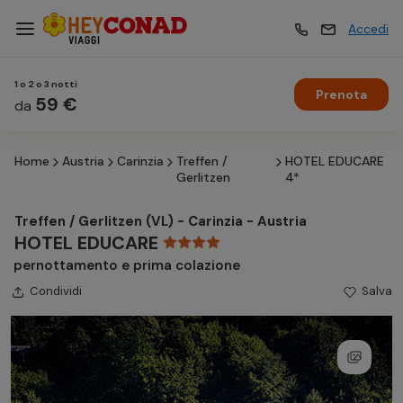
Accedi
1 o 2 o 3 notti
Prenota
Vacanze
59 €
Vacanze
da
Home
Austria
Carinzia
Treffen /
HOTEL EDUCARE
Esperienze
Esperienze
Gerlitzen
4*
Treffen / Gerlitzen (VL) - Carinzia - Austria
Hotel
Hotel
HOTEL EDUCARE
pernottamento e prima colazione
Condividi
Crociere
Salva
Crociere
Traghetti
Traghetti