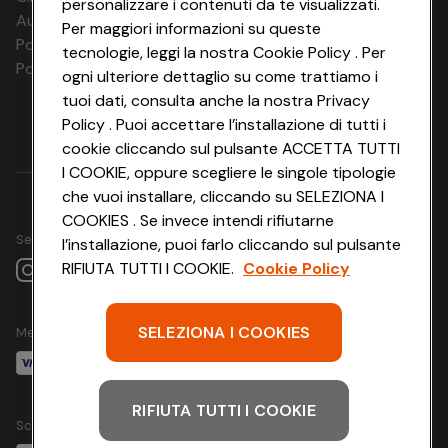
personalizzare i contenuti da te visualizzati.
02.03.27 -
Aut. Prov Verona n. 4737/10
Per maggiori informazioni su queste
04.03.27
Polizza Ass. RC n. 177765037
tecnologie, leggi la nostra Cookie Policy . Per
03.03.27 -
Polizza Ass. Protection n. 6006000083/F
05.03.27
ogni ulteriore dettaglio su come trattiamo i
04.03.27 -
tuoi dati, consulta anche la nostra Privacy
06.03.27
Policy . Puoi accettare l’installazione di tutti i
05.03.27 -
07.03.27
cookie cliccando sul pulsante ACCETTA TUTTI
06.03.27 -
I COOKIE, oppure scegliere le singole tipologie
08.03.27
che vuoi installare, cliccando su SELEZIONA I
07.03.27 -
09.03.27
COOKIES . Se invece intendi rifiutarne
08.03.27 - 10.03.27
Seguici su
l’installazione, puoi farlo cliccando sul pulsante
09.03.27 - 11.03.27
RIFIUTA TUTTI I COOKIE.
Cookie Policy
10.03.27 - 12.03.27
11.03.27 - 13.03.27
12.03.27 - 14.03.27
13.03.27 - 15.03.27
SELEZIONA I COOKIES
Metodo di pagamento
3 notti
€ 212
€ 187
14.03.27 - 16.03.27
15.03.27 - 17.03.27
16.03.27 - 18.03.27
17.03.27 - 19.03.27
RIFIUTA TUTTI I COOKIE
18.03.27 - 20.03.27
Scarica l'app
19.03.27 - 21.03.27
20.03.27 - 22.03.27