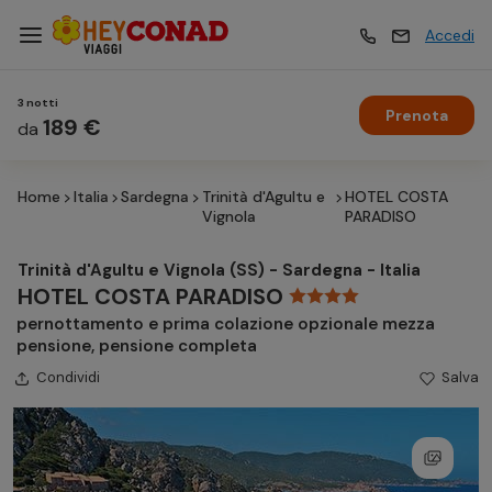
Accedi
3 notti
Prenota
Vacanze
189 €
Vacanze
da
Home
Italia
Sardegna
Trinità d'Agultu e
HOTEL COSTA
Esperienze
Esperienze
Vignola
PARADISO
Trinità d'Agultu e Vignola (SS) - Sardegna - Italia
Hotel
Hotel
HOTEL COSTA PARADISO
pernottamento e prima colazione opzionale mezza
pensione, pensione completa
Crociere
Crociere
Condividi
Salva
Traghetti
Traghetti