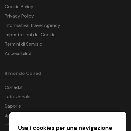
Cookie Policy
Privacy Policy
Informativa Travel Agency
Impostazioni dei Cookie
Termini di Servizio
Accessibilità
Il mondo Conad
Conad.it
Istituzionale
Saporie
Spesa Online
HEYCONAD
Usa i cookies per una navigazione