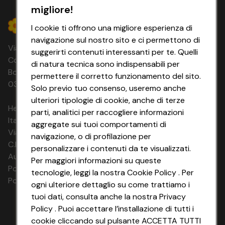
migliore!
I cookie ti offrono una migliore esperienza di
navigazione sul nostro sito e ci permettono di
Via Michelino, 59 | 40127 BOLOGNA
suggerirti contenuti interessanti per te. Quelli
Codice Fiscale e Registro Imprese di
di natura tecnica sono indispensabili per
Bologna 00865960157 PARTITA IVA
permettere il corretto funzionamento del sito.
03320960374 CONAD SOC. COOP.
Solo previo tuo consenso, useremo anche
ulteriori tipologie di cookie, anche di terze
HeyConad Viaggi è un servizio gestito da
parti, analitici per raccogliere informazioni
Italia Travel Marketing S.r.l.
aggregate sui tuoi comportamenti di
Via Chiesolina 8 | 37066 Sommacampagna (VR)
navigazione, o di profilazione per
C.F. e P.IVA: 03816060234
personalizzare i contenuti da te visualizzati.
Aut. Prov Verona n. 4737/10
Per maggiori informazioni su queste
Polizza Ass. RC n. 177765037
tecnologie, leggi la nostra Cookie Policy . Per
Polizza Ass. Protection n. 6006000083/F
ogni ulteriore dettaglio su come trattiamo i
tuoi dati, consulta anche la nostra Privacy
Policy . Puoi accettare l’installazione di tutti i
cookie cliccando sul pulsante ACCETTA TUTTI