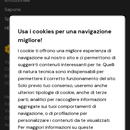
Istituzionale
03.09.26 -
2 notti
€ 180
Saporie
05.09.26
Spesa Online
04.09.26 -
2 notti
€ 180
HEYCONAD
06.09.26
Usa i cookies per una navigazione
migliore!
05.09.26 -
2 notti
€ 180
07.09.26
I cookie ti offrono una migliore esperienza di
06.09.26 -
navigazione sul nostro sito e ci permettono di
2 notti
€ 180
Via Michelino, 59 | 40127 BOLOGNA
08.09.26
suggerirti contenuti interessanti per te. Quelli
Codice Fiscale e Registro Imprese di
di natura tecnica sono indispensabili per
07.09.26 -
Bologna 00865960157 PARTITA IVA
2 notti
€ 180
permettere il corretto funzionamento del sito.
09.09.26
03320960374 CONAD SOC. COOP.
Solo previo tuo consenso, useremo anche
08.09.26 -
ulteriori tipologie di cookie, anche di terze
2 notti
€ 180
10.09.26
HeyConad Viaggi è un servizio gestito da
parti, analitici per raccogliere informazioni
Italia Travel Marketing S.r.l.
aggregate sui tuoi comportamenti di
09.09.26 - 11.09.26
2 notti
€ 180
Via Chiesolina 8 | 37066 Sommacampagna (VR)
navigazione, o di profilazione per
C.F. e P.IVA: 03816060234
personalizzare i contenuti da te visualizzati.
10.09.26 - 12.09.26
2 notti
€ 180
Aut. Prov Verona n. 4737/10
Per maggiori informazioni su queste