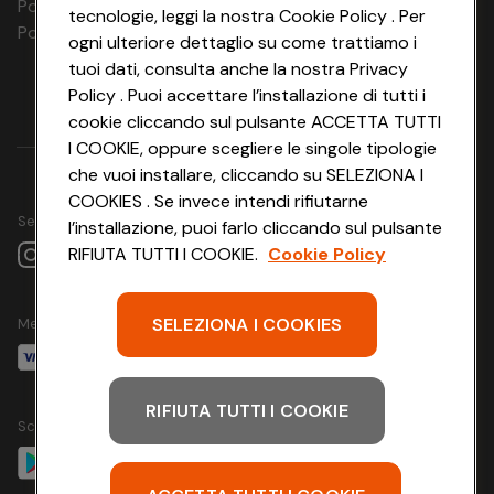
Polizza Ass. RC n. 177765037
11.09.26 - 13.09.26
2 notti
€ 180
tecnologie, leggi la nostra Cookie Policy . Per
Polizza Ass. Protection n. 6006000083/F
ogni ulteriore dettaglio su come trattiamo i
12.09.26 - 14.09.26
2 notti
€ 180
tuoi dati, consulta anche la nostra Privacy
Policy . Puoi accettare l’installazione di tutti i
13.09.26 - 15.09.26
2 notti
€ 180
cookie cliccando sul pulsante ACCETTA TUTTI
14.09.26 - 16.09.26
2 notti
€ 180
I COOKIE, oppure scegliere le singole tipologie
che vuoi installare, cliccando su SELEZIONA I
15.09.26 - 17.09.26
2 notti
€ 180
COOKIES . Se invece intendi rifiutarne
Seguici su
l’installazione, puoi farlo cliccando sul pulsante
16.09.26 - 18.09.26
2 notti
€ 180
RIFIUTA TUTTI I COOKIE.
Cookie Policy
17.09.26 - 19.09.26
2 notti
€ 180
SELEZIONA I COOKIES
18.09.26 -
Metodo di pagamento
2 notti
€ 180
20.09.26
19.09.26 - 21.09.26
2 notti
€ 180
RIFIUTA TUTTI I COOKIE
Scarica l'app
20.09.26 -
2 notti
€ 180
22.09.26