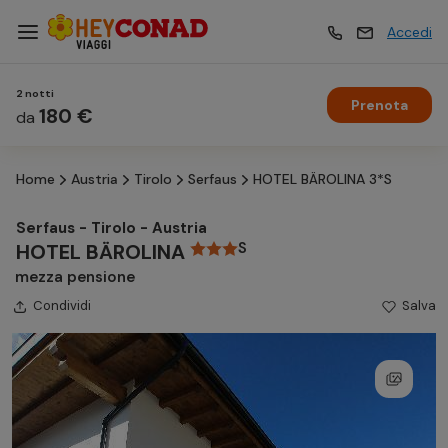
Accedi
2 notti
Prenota
Vacanze
180 €
Vacanze
da
Home
Austria
Tirolo
Serfaus
HOTEL BÄROLINA 3*S
Esperienze
Esperienze
Serfaus - Tirolo - Austria
S
HOTEL BÄROLINA
Hotel
Hotel
mezza pensione
Condividi
Salva
Crociere
Crociere
Traghetti
Traghetti