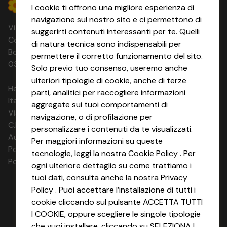
I cookie ti offrono una migliore esperienza di
navigazione sul nostro sito e ci permettono di
Via Michelino, 59 | 40127 BOLOGNA
suggerirti contenuti interessanti per te. Quelli
Codice Fiscale e Registro Imprese di
di natura tecnica sono indispensabili per
Bologna 00865960157 PARTITA IVA
permettere il corretto funzionamento del sito.
03320960374 CONAD SOC. COOP.
Solo previo tuo consenso, useremo anche
ulteriori tipologie di cookie, anche di terze
HeyConad Viaggi è un servizio gestito da
parti, analitici per raccogliere informazioni
Italia Travel Marketing S.r.l.
aggregate sui tuoi comportamenti di
Via Chiesolina 8 | 37066 Sommacampagna (VR)
navigazione, o di profilazione per
C.F. e P.IVA: 03816060234
personalizzare i contenuti da te visualizzati.
Aut. Prov Verona n. 4737/10
Per maggiori informazioni su queste
Polizza Ass. RC n. 177765037
tecnologie, leggi la nostra Cookie Policy . Per
Polizza Ass. Protection n. 6006000083/F
ogni ulteriore dettaglio su come trattiamo i
tuoi dati, consulta anche la nostra Privacy
Policy . Puoi accettare l’installazione di tutti i
cookie cliccando sul pulsante ACCETTA TUTTI
I COOKIE, oppure scegliere le singole tipologie
che vuoi installare, cliccando su SELEZIONA I