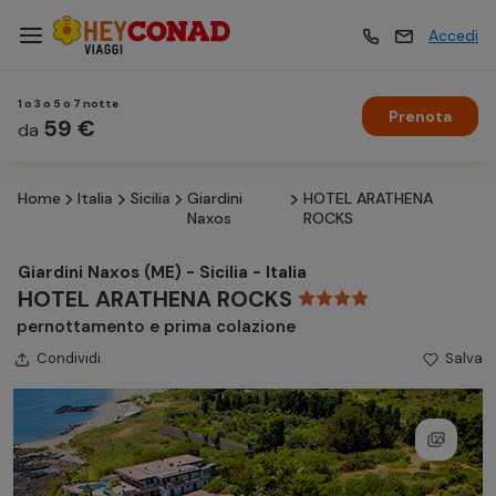
Accedi
1 o 3 o 5 o 7 notte
Prenota
Vacanze
59 €
Vacanze
da
Home
Italia
Sicilia
Giardini
HOTEL ARATHENA
Esperienze
Esperienze
Naxos
ROCKS
Giardini Naxos (ME) - Sicilia - Italia
Hotel
Hotel
HOTEL ARATHENA ROCKS
pernottamento e prima colazione
Condividi
Crociere
Salva
Crociere
Traghetti
Traghetti