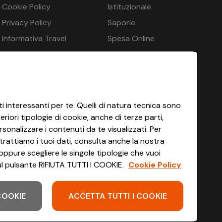
Cookie Policy
Istituzionale
a pagamento in loco, Ombrelloni in spiaggia - opzionale
€ 283
Privacy Policy
Saporie
€ 283
Informativa Travel
Spesa Online
Agency
HEYCONAD
€ 283
Impostazioni dei Cookie
€ 283
Termini di Servizio
€ 283
Accessibilità
i interessanti per te. Quelli di natura tecnica sono
 Carta igienica - gratuito, Biancheria da letto -
iori tipologie di cookie, anche di terze parti,
€ 283
sonalizzare i contenuti da te visualizzati. Per
€ 283
trattiamo i tuoi dati, consulta anche la nostra
oppure scegliere le singole tipologie che vuoi
€ 283
 sul pulsante RIFIUTA TUTTI I COOKIE.
Cookie Policy
€ 283
 COOKIE
ACCETTA TUTTI I COOKIE
Scarica l'app
€ 283
€ 259