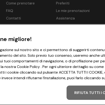
Come prenotare
Preferiti
 Ombrelloni - gratuito, Sedie a sdraio in spiaggia - opzionale 
3 notti
€ 266
FAQ
Le mie prenotazioni
3 notti
€ 266
Contatti
Assistenza
3 notti
€ 266
3 notti
€ 266
ne migliore!
3 notti
€ 266
ossibile per una persona in più: Sì
igazione sul nostro sito e ci permettono di suggerirti contenut
atuito, Riscaldamento, Minibar - opzionale a pagamento in loco,
amento del sito. Solo previo tuo consenso, useremo anche ulter
3 notti
€ 266
ui tuoi comportamenti di navigazione, o di profilazione per per
3 notti
€ 266
 la nostra Cookie Policy . Per ogni ulteriore dettaglio su come 
i tutti i cookie cliccando sul pulsante ACCETTA TUTTI I COOKIE, 
net WLAN/WIFI - gratuito
3 notti
€ 266
invece intendi rifiutarne l’installazione, puoi farlo cliccando
3 notti
€ 266
RIFIUTA TUTTI I
Metodo di pagamento
3 notti
€ 266
3 notti
€ 239