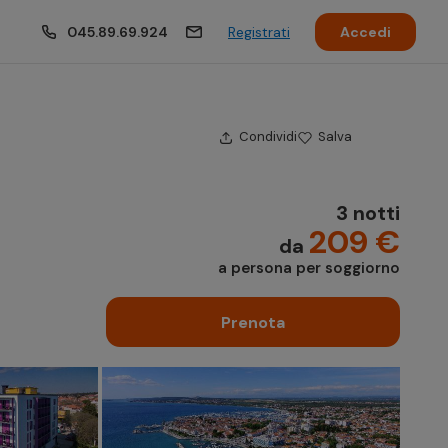
045.89.69.924
Registrati
Accedi
Condividi
Salva
3 notti
209 €
da
a persona per soggiorno
Prenota